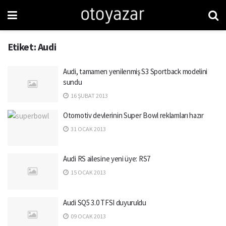
Etiket:
Audi
Audi, tamamen yenilenmiş S3 Sportback modelini
sundu
16 ŞUBAT 2013
Otomotiv devlerinin Super Bowl reklamları hazır
31 OCAK 2013
Audi RS ailesine yeni üye: RS7
15 OCAK 2013
Audi SQ5 3.0 TFSI duyuruldu
09 OCAK 2013