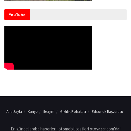
YouTube
Ana Sayfa
Künye
İletişim
Gizlilik Politikası
Editörlük Başvurusu
En güncel araba haberleri, otomobil testleri otoyazar.com'da!