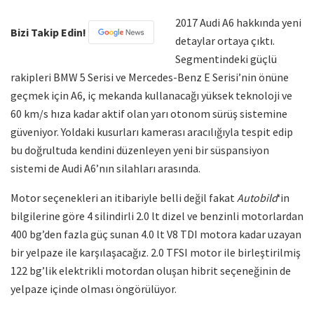
2017 Audi A6 hakkında yeni
Bizi Takip Edin!
detaylar ortaya çıktı.
Segmentindeki güçlü
rakipleri BMW 5 Serisi ve Mercedes-Benz E Serisi’nin önüne
geçmek için A6, iç mekanda kullanacağı yüksek teknoloji ve
60 km/s hıza kadar aktif olan yarı otonom sürüş sistemine
güveniyor. Yoldaki kusurları kamerası aracılığıyla tespit edip
bu doğrultuda kendini düzenleyen yeni bir süspansiyon
sistemi de Audi A6’nın silahları arasında.
Motor seçenekleri an itibariyle belli değil fakat
Autobild
‘in
bilgilerine göre 4 silindirli 2.0 lt dizel ve benzinli motorlardan
400 bg’den fazla güç sunan 4.0 lt V8 TDI motora kadar uzayan
bir yelpaze ile karşılaşacağız. 2.0 TFSI motor ile birleştirilmiş
122 bg’lik elektrikli motordan oluşan hibrit seçeneğinin de
yelpaze içinde olması öngörülüyor.