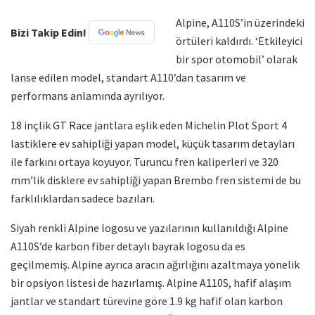
Alpine, A110S’in üzerindeki
Bizi Takip Edin!
örtüleri kaldırdı. ‘Etkileyici
bir spor otomobil’ olarak
lanse edilen model, standart A110’dan tasarım ve
performans anlamında ayrılıyor.
18 inçlik GT Race jantlara eşlik eden Michelin Plot Sport 4
lastiklere ev sahipliği yapan model, küçük tasarım detayları
ile farkını ortaya koyuyor. Turuncu fren kaliperleri ve 320
mm’lik disklere ev sahipliği yapan Brembo fren sistemi de bu
farklılıklardan sadece bazıları.
Siyah renkli Alpine logosu ve yazılarının kullanıldığı Alpine
A110S’de karbon fiber detaylı bayrak logosu da es
geçilmemiş. Alpine ayrıca aracın ağırlığını azaltmaya yönelik
bir opsiyon listesi de hazırlamış. Alpine A110S, hafif alaşım
jantlar ve standart türevine göre 1.9 kg hafif olan karbon