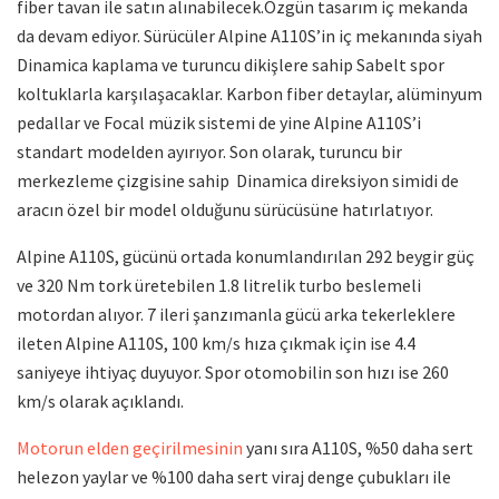
fiber tavan ile satın alınabilecek.Özgün tasarım iç mekanda
da devam ediyor. Sürücüler Alpine A110S’in iç mekanında siyah
Dinamica kaplama ve turuncu dikişlere sahip Sabelt spor
koltuklarla karşılaşacaklar. Karbon fiber detaylar, alüminyum
pedallar ve Focal müzik sistemi de yine Alpine A110S’i
standart modelden ayırıyor. Son olarak, turuncu bir
merkezleme çizgisine sahip Dinamica direksiyon simidi de
aracın özel bir model olduğunu sürücüsüne hatırlatıyor.
Alpine A110S, gücünü ortada konumlandırılan 292 beygir güç
ve 320 Nm tork üretebilen 1.8 litrelik turbo beslemeli
motordan alıyor. 7 ileri şanzımanla gücü arka tekerleklere
ileten Alpine A110S, 100 km/s hıza çıkmak için ise 4.4
saniyeye ihtiyaç duyuyor. Spor otomobilin son hızı ise 260
km/s olarak açıklandı.
Motorun elden geçirilmesinin
yanı sıra A110S, %50 daha sert
helezon yaylar ve %100 daha sert viraj denge çubukları ile