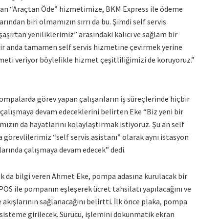
layan “Araçtan Öde” hizmetimize, BKM Express ile ödeme
rından biri olmamızın sırrı da bu. Şimdi self servis
şırtan yeniliklerimiz” arasındaki kalıcı ve sağlam bir
nu bir anda tamamen self servis hizmetine çevirmek yerine
eti veriyor böylelikle hizmet çeşitliliğimizi de koruyoruz.”
 pompalarda görev yapan çalışanların iş süreçlerinde hiçbir
e çalışmaya devam edeceklerini belirten Eke “Biz yeni bir
mızın da hayatlarını kolaylaştırmak istiyoruz. Şu an self
görevlilerimiz “self servis asistanı” olarak aynı istasyon
anlarında çalışmaya devam edecek” dedi.
arak da bilgi veren Ahmet Eke, pompa adasına kurulacak bir
POS ile pompanın eşleşerek ücret tahsilatı yapılacağını ve
 akışlarının sağlanacağını belirtti. İlk önce plaka, pompa
 sisteme girilecek. Sürücü, işlemini dokunmatik ekran