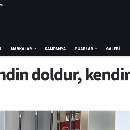
usu
R
MARKALAR
KAMPANYA
FUARLAR
GALERI
ndin doldur, kendi