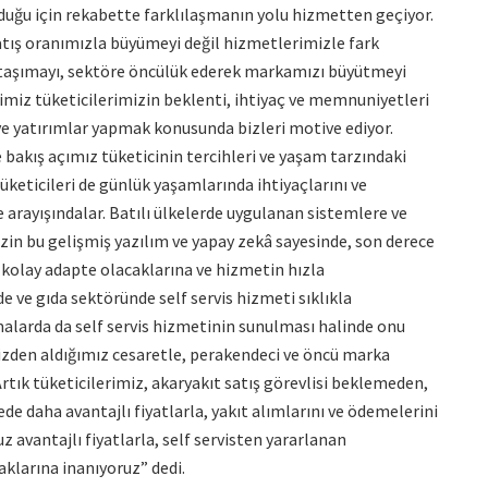
duğu için rekabette farklılaşmanın yolu hizmetten geçiyor.
satış oranımızla büyümeyi değil hizmetlerimizle fark
 taşımayı, sektöre öncülük ederek markamızı büyütmeyi
ğimiz tüketicilerimizin beklenti, ihtiyaç ve memnuniyetleri
 ve yatırımlar yapmak konusunda bizleri motive ediyor.
akış açımız tüketicinin tercihleri ve yaşam tarzındaki
üketicileri de günlük yaşamlarında ihtiyaçlarını ve
e arayışındalar. Batılı ülkelerde uygulanan sistemlere ve
zin bu gelişmiş yazılım ve yapay zekâ sayesinde, son derece
k kolay adapte olacaklarına ve hizmetin hızla
e ve gıda sektöründe self servis hizmeti sıklıkla
rmalarda da self servis hizmetinin sunulması halinde onu
izden aldığımız cesaretle, perakendeci ve öncü marka
Artık tüketicilerimiz, akaryakıt satış görevlisi beklemeden,
e daha avantajlı fiyatlarla, yakıt alımlarını ve ödemelerini
avantajlı fiyatlarla, self servisten yararlanan
klarına inanıyoruz” dedi.