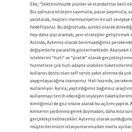
Eke, “Sektörümüzde ürünler ve standartlar belli ol
Biz yalnızca istasyon sayımızla, pazar payımızla, 
yaratarak, müşteri memnuniyetini en üst seviyeye
hedefliyoruz. Bu doğrultuda, sürekli olarak dinledi
hep daha iyiyi aramak, yeni stratejiler geliştirmek
Aslında, Aytemiz olarak benimsediğimiz perakende b
değişimlerle paralellik göstermektedir. Akaryakıt t
isteklerini “hızlı” ve “pratik” olarak gerçekleştirm
hizmetlere çok hızlı adapte olabilen tüketicilerimi
kullanıcı dostu olan self servis yakıt alımına da ço
yaygınlaşacağına inanıyoruz. Hali hazırda, perakend
kullanılıyor. Ayrıca, yaptırdığımız bağımsız araştı
kullanmayı tercih edeceğini söyleyen tüketicilerim
kimliğimizi de göz önüne alarak bu açılımı yaptık. 
kimsenin yardımına gerek duymadan, daha kısa süred
gerçekleştirebilecekler. Aytemiz olarak sunduğumuz 
müşterilerimizin istasyonlarımızdan mutlu ayrılaca