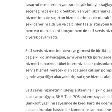
tasarruf etmelerinin yanı sıra büyük kolaylık sağ
seçeneğini de ekledik. Sektörün en yenilikçi markala
hizmetimiz de şaşırtan hizmetlerimize ek olarak “şa
şekilde yerini aldı. Bir ya da birden fazla istasyo
hem var olan düzeni koruyor hem de self servis hizm
diyerek devam etti.
Self servis hizmetinin devreye girmesi ile birlikte
değişiklik olmayacağını, aynı veya farklı görevlerd
hizmeti sunarken, tüketicilerimiz kadar çalışanları
servis hizmeti verecek olan adalarda çalışan pompa 
içinde veya diğer akaryakıt dışı satış ve hizmet al
Self servis hizmetinin işleyiş sistemine ilişkin ol
kiosk aracılığıyla, BKM TechPOS sistemi sayesinde 
Banksoft yazılımı sayesinde de kredi kartı ile ödeme
adasına kurulan hassas bir kamera ile tanınacak ve