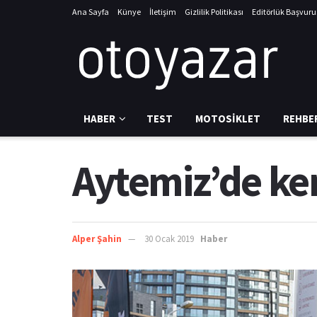
Ana Sayfa
Künye
İletişim
Gizlilik Politikası
Editörlük Başvur
HABER
TEST
MOTOSIKLET
REHBE
Aytemiz’de ke
Alper Şahin
30 Ocak 2019
Haber