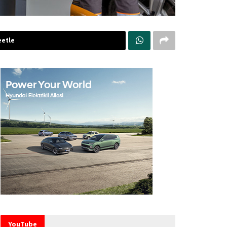
etle
YouTube