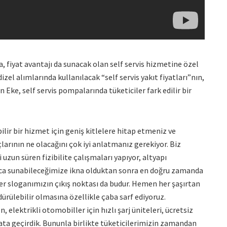
 fiyat avantajı da sunacak olan self servis hizmetine özel
izel alımlarında kullanılacak “self servis yakıt fiyatları”nın,
 Eke, self servis pompalarında tüketiciler fark edilir bir
bilir bir hizmet için geniş kitlelere hitap etmeniz ve
çlarının ne olacağını çok iyi anlatmanız gerekiyor. Biz
zun süren fizibilite çalışmaları yapıyor, altyapı
uzca sunabileceğimize ikna olduktan sonra en doğru zamanda
er sloganımızın çıkış noktası da budur. Hemen her şaşırtan
rdürülebilir olmasına özellikle çaba sarf ediyoruz.
elektrikli otomobiller için hızlı şarj üniteleri, ücretsiz
ayata geçirdik. Bununla birlikte tüketicilerimizin zamandan