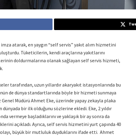
Twe
e imza atarak, en yaygın “self servis” yakıt alım hizmetini
buluşturdu. Tüketicilerin, kendi araçlarına yakıtlarını
rinin doldurmalarına olanak sağlayan self servis hizmeti,
k.
ler tarafından, uzun yıllardır akaryakıt istasyonlarında bu
rünün de dünya standartlarında böyle bir hizmeti sunmaya
z Genel Müdürü Ahmet Eke, üzerinde yapay zekayla plaka
 dünyada bir ilk olduğunu sözlerine ekledi. Eke, 2 yıldır
yonda vermeye başladıklarını ve yaklaşık bir ay sonra da
erini açıkladı. Ayrıca, self servis hizmetini yurt çapında 40
olayı, büyük bir mutluluk duyduklarını ifade etti. Ahmet