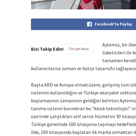
Facebook'ta Paylaş
Aytemiz, bir ilk
Bizi Takip Edin!
tüketicileri ile 
tamamen kendile
kullanıcılarına zaman ve bütçe tasarrufu sağlayaca
Başta ABD ve Avrupa olmak üzere, gelişmiş tüm ülke
sistemin kullanıldığını ve Türkiye akaryakıt sektö
başlamasının zamanının geldiğini belirten Aytemi
tanıma sistemi barındıran bu “kiosk teknolojisi” nin
üzerinde çalıştıkları self servis hizmetini 30 istas
Türkiye genelinde 100 istasyona taşımayı hedefledikl
ilde, 100 istasyonda başlatan ilk marka olmaktan d