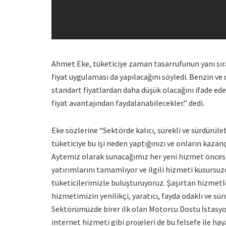
Ahmet Eke, tüketiciye zaman tasarrufunun yanı sıra,
fiyat uygulaması da yapılacağını söyledi. Benzin ve d
standart fiyatlardan daha düşük olacağını ifade eden
fiyat avantajından faydalanabilecekler.” dedi.
Eke sözlerine “Sektörde kalıcı, sürekli ve sürdürüle
tüketiciye bu işi neden yaptığınızı ve onların kazan
Aytemiz olarak sunacağımız her yeni hizmet öncesi u
yatırımlarını tamamlıyor ve ilgili hizmeti kusurs
tüketicilerimizle buluşturuyoruz. Şaşırtan hizmetl
hizmetimizin yenilikçi, yaratıcı, fayda odaklı ve sü
Sektörümüzde birer ilk olan Motorcu Dostu İstasyon, 
internet hizmeti gibi projeleri de bu felsefe ile h