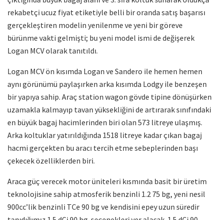
rekabetçi ucuz fiyat etiketiyle belli bir oranda satış başarısı
gerçekleştiren modelin yenilenme ve yeni bir göreve
bürünme vakti gelmişti; bu yeni model ismi de değişerek
Logan MCV olarak tanıtıldı.
Logan MCV ön kısımda Logan ve Sandero ile hemen hemen
aynı görünümü paylaşırken arka kısımda Lodgy ile benzeşen
bir yapıya sahip. Araç station wagon gövde tipine dönüşürken
uzamakla kalmayıp tavan yüksekliğini de artırarak sınıfındaki
en büyük bagaj hacimlerinden biri olan 573 litreye ulaşmış.
Arka koltuklar yatırıldığında 1518 litreye kadar çıkan bagaj
hacmi gerçekten bu aracı tercih etme sebeplerinden başı
çekecek özelliklerden biri.
Araca güç verecek motor üniteleri kısmında basit bir üretim
teknolojisine sahip atmosferik benzinli 1.2 75 bg, yeni nesil
900cc’lik benzinli TCe 90 bg ve kendisini epey uzun süredir
tanıdığımız 1.5 dCi 90 bg seçenekleri yer alacak. 1.5 dCi 90