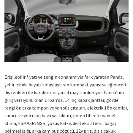
Erişilebilir fiyatı ve zengin donanımıyla fark yaratan Panda,
şehir içinde hayatı kolaylaştıran kompakt yapısı ve eğlenceli
dış renkleri ile karakterini yansıtmayı sürdürüyor. Panda’nın
giriş versiyonu olan Urban’da, 14 inç kapak jantlar, gövde
rengi ön arka tampon ve yan süs çıtaları, elektrikli ön camlar,
sürücü ve yolcu ön hava yastıkları, polen filtreli manuel
klima, ESP,ASR/MSR, yokuş kalkış destek sistemi, bagaj
bölmesi işığı, arka cam buz çözücü, 12v priz, dış sıcaklık