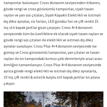
tamponlar bulunuyor. Cross donanım seviyesinden itibaren,
gövde rengi ve cross görünümlü tamponlar, siyah tavan
rayları ve yan süs çıtaları, Siyah Kapaklı Elektrikli ve Isıtmalı
dış dikiz aynalar, sis farları, LED gündüz farı ve çift renkli 15
inç stil kapak jantlar göze çarpıyor. Cross 4×4 donanım
seviyesinde tüm bu özelliklere ek olarak siyah tavan rayları ve
gövde rengi süs çıtaları ile elektrikli ve ısıtmalı dış dikiz
aynalar sunuluyor. Cross Plus 4×4 donanım seviyesinde ise
gümüş ve Cross görünümlü tamponlar, yan çıtalar ve tavan
rayları ile ön tampondaki kırmızı çeki demirleriyle arazi aracı
kimliğini tamamlanıyor. Cross Plus 4×4 donanım seviyesinde
ayrıca gövde rengi elektrikli ve ısıtmalı dış dikiz aynalarla,
15’inç çift renkli & estetik kulplu stil kapak jantlar ön plana
çıkıyor.