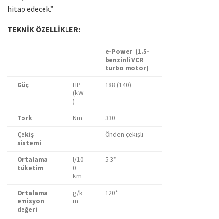
hitap edecek.”
TEKNİK ÖZELLİKLER:
e-Power
(1.5-
benzinli VCR
turbo motor)
Güç
HP
188 (140)
(kW
)
Tork
Nm
330
Çekiş
Önden çekişli
sistemi
Ortalama
l/10
5.3*
tüketim
0
km
Ortalama
g/k
120*
emisyon
m
değeri