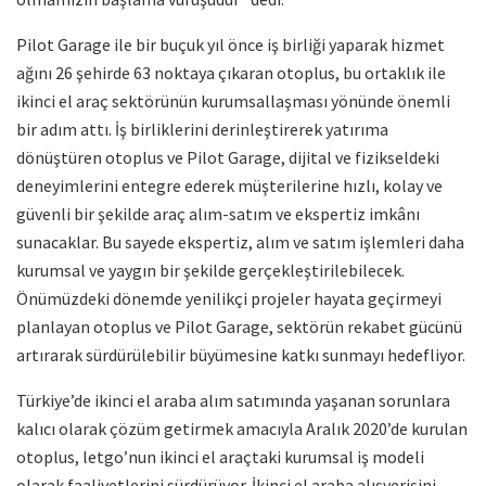
Pilot Garage ile bir buçuk yıl önce iş birliği yaparak hizmet
ağını 26 şehirde 63 noktaya çıkaran otoplus, bu ortaklık ile
ikinci el araç sektörünün kurumsallaşması yönünde önemli
bir adım attı. İş birliklerini derinleştirerek yatırıma
dönüştüren otoplus ve Pilot Garage, dijital ve fizikseldeki
deneyimlerini entegre ederek müşterilerine hızlı, kolay ve
güvenli bir şekilde araç alım-satım ve ekspertiz imkânı
sunacaklar. Bu sayede ekspertiz, alım ve satım işlemleri daha
kurumsal ve yaygın bir şekilde gerçekleştirilebilecek.
Önümüzdeki dönemde yenilikçi projeler hayata geçirmeyi
planlayan otoplus ve Pilot Garage, sektörün rekabet gücünü
artırarak sürdürülebilir büyümesine katkı sunmayı hedefliyor.
Türkiye’de ikinci el araba alım satımında yaşanan sorunlara
kalıcı olarak çözüm getirmek amacıyla Aralık 2020’de kurulan
otoplus, letgo’nun ikinci el araçtaki kurumsal iş modeli
olarak faaliyetlerini sürdürüyor. İkinci el araba alışverişini