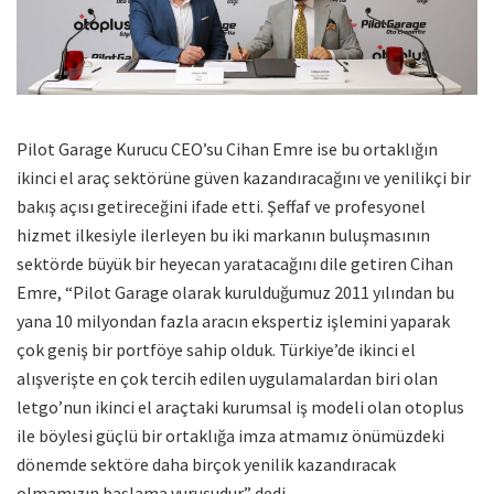
Pilot Garage Kurucu CEO’su Cihan Emre ise bu ortaklığın
ikinci el araç sektörüne güven kazandıracağını ve yenilikçi bir
bakış açısı getireceğini ifade etti. Şeffaf ve profesyonel
hizmet ilkesiyle ilerleyen bu iki markanın buluşmasının
sektörde büyük bir heyecan yaratacağını dile getiren Cihan
Emre, “Pilot Garage olarak kurulduğumuz 2011 yılından bu
yana 10 milyondan fazla aracın ekspertiz işlemini yaparak
çok geniş bir portföye sahip olduk. Türkiye’de ikinci el
alışverişte en çok tercih edilen uygulamalardan biri olan
letgo’nun ikinci el araçtaki kurumsal iş modeli olan otoplus
ile böylesi güçlü bir ortaklığa imza atmamız önümüzdeki
dönemde sektöre daha birçok yenilik kazandıracak
olmamızın başlama vuruşudur” dedi.