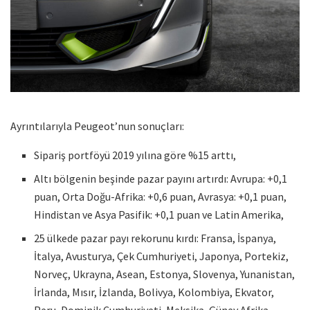
Ayrıntılarıyla Peugeot’nun sonuçları:
Sipariş portföyü 2019 yılına göre %15 arttı,
Altı bölgenin beşinde pazar payını artırdı: Avrupa: +0,1
puan, Orta Doğu-Afrika: +0,6 puan, Avrasya: +0,1 puan,
Hindistan ve Asya Pasifik: +0,1 puan ve Latin Amerika,
25 ülkede pazar payı rekorunu kırdı: Fransa, İspanya,
İtalya, Avusturya, Çek Cumhuriyeti, Japonya, Portekiz,
Norveç, Ukrayna, Asean, Estonya, Slovenya, Yunanistan,
İrlanda, Mısır, İzlanda, Bolivya, Kolombiya, Ekvator,
Peru, Dominik Cumhuriyeti, Meksika, Güney Afrika,