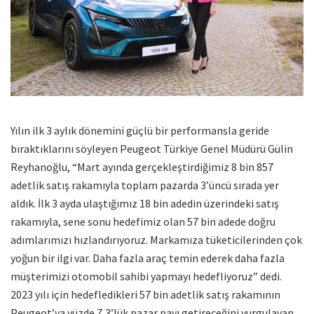
Yılın ilk 3 aylık dönemini güçlü bir performansla geride
bıraktıklarını söyleyen Peugeot Türkiye Genel Müdürü Gülin
Reyhanoğlu, “Mart ayında gerçekleştirdiğimiz 8 bin 857
adetlik satış rakamıyla toplam pazarda 3’üncü sırada yer
aldık. İlk 3 ayda ulaştığımız 18 bin adedin üzerindeki satış
rakamıyla, sene sonu hedefimiz olan 57 bin adede doğru
adımlarımızı hızlandırıyoruz. Markamıza tüketicilerinden çok
yoğun bir ilgi var. Daha fazla araç temin ederek daha fazla
müşterimizi otomobil sahibi yapmayı hedefliyoruz” dedi.
2023 yılı için hedefledikleri 57 bin adetlik satış rakamının
Peugeot’ya yüzde 7,3’lük pazar payı getireceğini vurgulayan