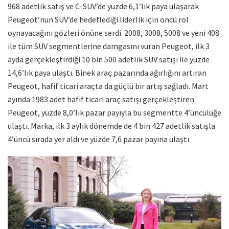
968 adetlik satış ve C-SUV’de yüzde 6,1’lik paya ulaşarak
Peugeot’nun SUV’de hedeflediği liderlik için öncü rol
oynayacağını gözleri önüne serdi. 2008, 3008, 5008 ve yeni 408
ile tüm SUV segmentlerine damgasını vuran Peugeot, ilk 3
ayda gerçekleştirdiği 10 bin 500 adetlik SUV satışı ile yüzde
14,6’lık paya ulaştı. Binek araç pazarında ağırlığını artıran
Peugeot, hafif ticari araçta da güçlü bir artış sağladı. Mart
ayında 1983 adet hafif ticari araç satışı gerçekleştiren
Peugeot, yüzde 8,0’lık pazar payıyla bu segmentte 4’üncülüğe
ulaştı. Marka, ilk 3 aylık dönemde de 4 bin 427 adetlik satışla
4’üncü sırada yer aldı ve yüzde 7,6 pazar payına ulaştı.