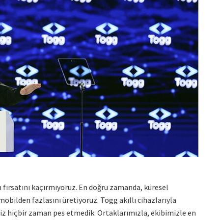
m fırsatını kaçırmıyoruz. En doğru zamanda, küresel
mobilden fazlasını üretiyoruz. Togg akıllı cihazlarıyla
 Biz hiçbir zaman pes etmedik. Ortaklarımızla, ekibimizle en