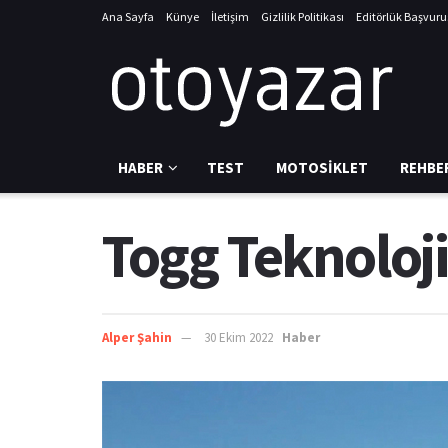
Ana Sayfa
Künye
İletişim
Gizlilik Politikası
Editörlük Başvur
HABER
TEST
MOTOSIKLET
REHBE
Togg Teknoloji
Alper Şahin
30 Ekim 2022
Haber