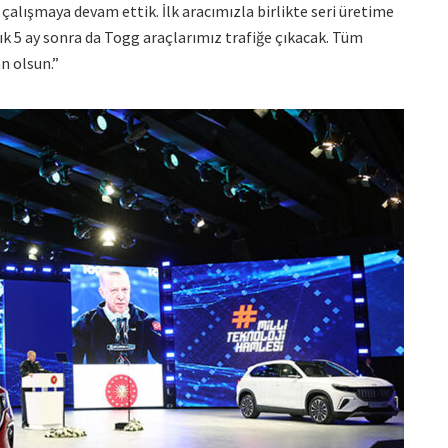
 çalışmaya devam ettik. İlk aracımızla birlikte seri üretime
ık 5 ay sonra da Togg araçlarımız trafiğe çıkacak. Tüm
n olsun.”