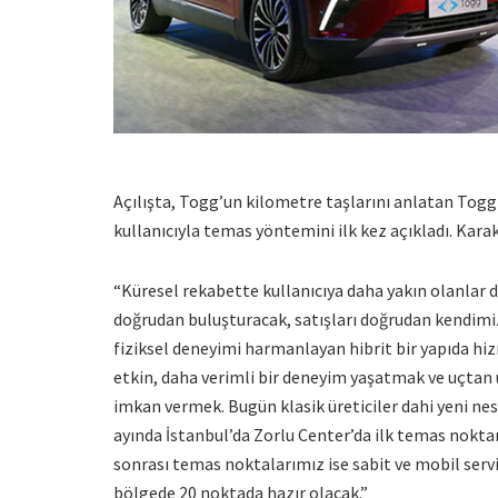
Açılışta, Togg’un kilometre taşlarını anlatan Togg
kullanıcıyla temas yöntemini ilk kez açıkladı. Karak
“Küresel rekabette kullanıcıya daha yakın olanlar da
doğrudan buluşturacak, satışları doğrudan kendimiz 
fiziksel deneyimi harmanlayan hibrit bir yapıda hiz
etkin, daha verimli bir deneyim yaşatmak ve uçtan u
imkan vermek. Bugün klasik üreticiler dahi yeni nesi
ayında İstanbul’da Zorlu Center’da ilk temas noktamı
sonrası temas noktalarımız ise sabit ve mobil servi
bölgede 20 noktada hazır olacak.”