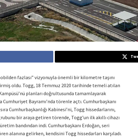
Twe
bilden fazlası” vizyonuyla önemli bir kilometre taşını
irmiş oldu. Togg, 18 Temmuz 2020 tarihinde temeli atılan
 Kampüsü’nü planları doğrultusunda tamamlayarak
la Cumhuriyet Bayramı’nda törenle açtı. Cumhurbaşkanı
sıra Cumhurbaşkanlığı Kabinesi’ni, Togg hissedarlarını,
rubunu bir araya getiren törende, Togg’un ilk akıllı cihazı
ri üretim bandından indi. Cumhurbaşkanı Erdoğan, seri
ren alanına gelirken, kendisini Togg hissedarları karşıladı.