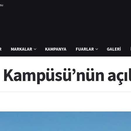
usu
R
MARKALAR
KAMPANYA
FUARLAR
GALERI
 Kampüsü’nün açılı