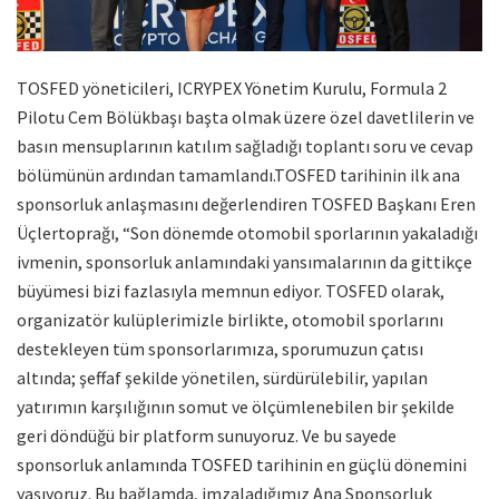
TOSFED yöneticileri, ICRYPEX Yönetim Kurulu, Formula 2
Pilotu Cem Bölükbaşı başta olmak üzere özel davetlilerin ve
basın mensuplarının katılım sağladığı toplantı soru ve cevap
bölümünün ardından tamamlandı.TOSFED tarihinin ilk ana
sponsorluk anlaşmasını değerlendiren TOSFED Başkanı Eren
Üçlertoprağı, “Son dönemde otomobil sporlarının yakaladığı
ivmenin, sponsorluk anlamındaki yansımalarının da gittikçe
büyümesi bizi fazlasıyla memnun ediyor. TOSFED olarak,
organizatör kulüplerimizle birlikte, otomobil sporlarını
destekleyen tüm sponsorlarımıza, sporumuzun çatısı
altında; şeffaf şekilde yönetilen, sürdürülebilir, yapılan
yatırımın karşılığının somut ve ölçümlenebilen bir şekilde
geri döndüğü bir platform sunuyoruz. Ve bu sayede
sponsorluk anlamında TOSFED tarihinin en güçlü dönemini
yaşıyoruz. Bu bağlamda, imzaladığımız Ana Sponsorluk