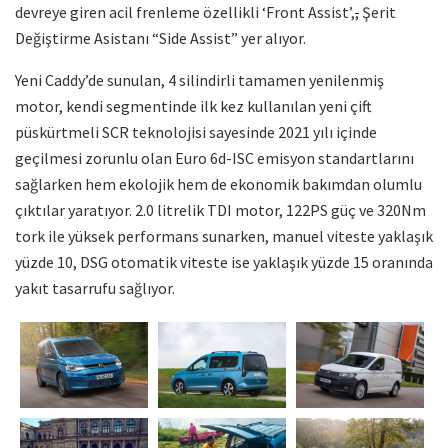
devreye giren acil frenleme özellikli ‘Front Assist’,
,
Şerit
Değiştirme Asistanı “Side Assist” yer alıyor.
Yeni Caddy’de sunulan, 4 silindirli tamamen yenilenmiş
motor, kendi segmentinde ilk kez kullanılan yeni çift
püskürtmeli SCR teknolojisi sayesinde 2021 yılı içinde
geçilmesi zorunlu olan Euro 6d-ISC emisyon standartlarını
sağlarken hem ekolojik hem de ekonomik bakımdan olumlu
çıktılar yaratıyor. 2.0 litrelik TDI motor, 122PS güç ve 320Nm
tork ile yüksek performans sunarken, manuel viteste yaklaşık
yüzde 10, DSG otomatik viteste ise yaklaşık yüzde 15 oranında
yakıt tasarrufu sağlıyor.