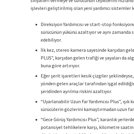
sinyalleri vermeye ve sürücünün tepkilerini hızland
işlevleri geliştirilmiş olan yeni yardımcı sistemler 
Direksiyon Yardımcısı ve start-stop fonksiy
sürücünün yükünü azaltıyor ve aynı zamanda sı
edebiliyor.
İlk kez, stereo kamera sayesinde karşıdan gel
PLUS”, karşıdan gelen trafiği ve yayaları da a
buna göre artırıyor.
Eğer şerit işaretleri kesik çizgiler şeklindeyse,
yönden gelen araçlar tarafından işgal edildiğin
şeridinden ayrılma riskini azaltıyor.
“Uyarlanabilir Uzun Far Yardımcısı Plus”, ışık k
sürücülerin gözlerini kamaştırmadan uzun farla
“Gece Görüş Yardımcısı Plus”, karanlık yerler
potansiyel tehlikelere karşı, kilometre saati