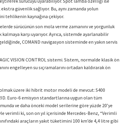
eştirerek sürücüyü uyarabiliyor. Spot lamba özelliği ise
k ekstra güvenlik sağlıyor. Bu, aynı zamanda yolun
ni tehlikenin kaynağına çekiyor.
felerde sürücünün son mola verme zamanını ve yorgunluk
k kalmaya karşı uyarıyor. Ayrıca, sistemde ayarlanabilir
rı geldiğinde, COMAND navigasyon sisteminde en yakın servis
da MAGIC VISION CONTROL sistemi. Sistem, normalde klasik ön
nını engelleyen su sıçramalarını ortadan kaldırarak ön
izel olmak üzere iki hibrit motor modeli de mevcut: S400
ID. Euro-6 emisyon standartlarına uygun olan tüm
numunda ve daha önceki model serilerine göre yüzde 20’ye
yle verimli ki, son on yıl içerisinde Mercedes-Benz, “Verimli
ıfındaki araçların yakıt tüketimini 100 km’de 4,4 litre gibi