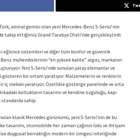
Twe
ürk, amiral gemisi olan yeni Mercedes-Benz S-Serisi’nin
de takip ettiğimiz Grand Tarabya Oteli’nde gerçekleştirdi.
lgi-eğlence sistemleri ve diğer tüm konfor ve güvenlik
-Benz mühendislerinin “en yüksek kalite” algısı, markanın
şturuyor. Yeni S-Serisi’nde sunulan yatay elemanlar ve
ni gösteren bir ortam yaratıyor. Malzemelerin ve renklerin
 iç mekan yaratıyor. Özellikle gösterge panelinde ve orta
rkadaki koltukların tasarımı ve kendine özgülüğü, kapı
k standarda sahip.
unulan klasik Mercedes görünümü, yeni S-Serisi’nin de bu
tike tasarımı, otomobilde her zaman çağının lüks ve ihtişam
ise duygusal berraklığın modern bir simgesi niteliğinde