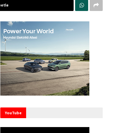
etle
YouTube