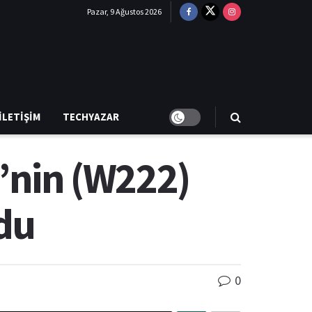
Pazar, 9 Ağustos 2026
İLETIŞIM
TECHYAZAR
’nin (W222)
ldu
0