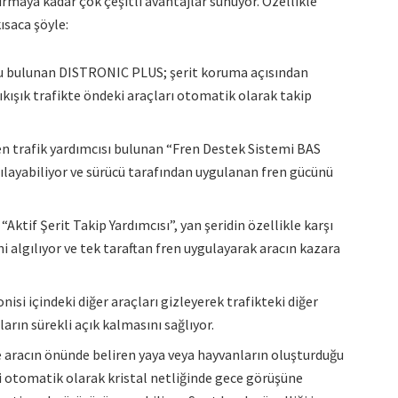
ırmaya kadar çok çeşitli avantajlar sunuyor. Özellikle
kısaca şöyle:
onu bulunan DISTRONIC PLUS; şerit koruma açısından
kışık trafikte öndeki araçları otomatik olarak takip
en trafik yardımcısı bulunan “Fren Destek Sistemi BAS
lgılayabiliyor ve sürücü tarafından uygulanan fren gücünü
 “Aktif Şerit Takip Yardımcısı”, yan şeridin özellikle karşı
i algılıyor ve tek taraftan fren uygulayarak aracın kazara
onisi içindeki diğer araçları gizleyerek trafikteki diğer
rın sürekli açık kalmasını sağlıyor.
de aracın önünde beliren yaya veya hayvanların oluşturduğu
ni otomatik olarak kristal netliğinde gece görüşüne