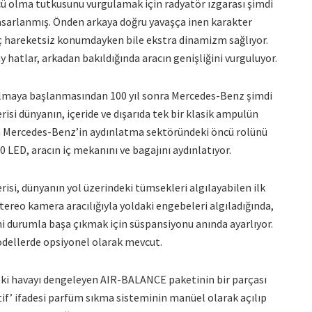
ncü olma tutkusunu vurgulamak için radyatör ızgarası şimdi
tasarlanmış. Önden arkaya doğru yavaşça inen karakter
aç hareketsiz konumdayken bile ekstra dinamizm sağlıyor.
atlar, arkadan bakıldığında aracın genişliğini vurguluyor.
nılmaya başlanmasından 100 yıl sonra Mercedes-Benz şimdi
isi dünyanın, içeride ve dışarıda tek bir klasik ampulün
 da Mercedes-Benz’in aydınlatma sektöründeki öncü rolünü
0 LED, aracın iç mekanını ve bagajını aydınlatıyor.
risi, dünyanın yol üzerindeki tümsekleri algılayabilen ilk
 stereo kamera aracılığıyla yoldaki engebeleri algıladığında,
i durumla başa çıkmak için süspansiyonu anında ayarlıyor.
modellerde opsiyonel olarak mevcut.
ideki havayı dengeleyen AIR-BALANCE paketinin bir parçası
tif’ ifadesi parfüm sıkma sisteminin manüel olarak açılıp