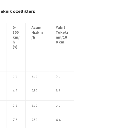
eknik özellikleri:
0-
Azami
Yakıt
100
Hız
km
Tüketi
km/
/h
mi
l/10
h
0 km
(s)
6.8
250
6.3
4.8
250
8.6
6.8
250
5.5
7.6
250
4.4