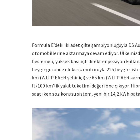
Formula E’deki iki adet çifte şampiyonluğuyla DS A
otomobillerine aktarmaya devam ediyor. Ülkemizde
beslemeli, yüksek basınçlı direkt enjeksiyon kulla
beygir gücünde elektrik motoruyla 225 beygir sis
km (WLTP EAER şehir içi) ve 65 km (WLTP AER karma 
lt/100 km’lik yakıt tüketimi değeri öne çıkıyor. Hibri
saat iken söz konusu sistem, yeni bir 14,2 kWh batar