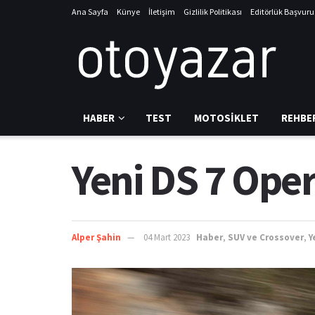
Ana Sayfa
Künye
İletişim
Gizlilik Politikası
Editörlük Başvur
HABER
TEST
MOTOSIKLET
REHBE
Yeni DS 7 Oper
Alper Şahin
04 Mart 2023
Haber
,
SUV ve Crossover
,
Y