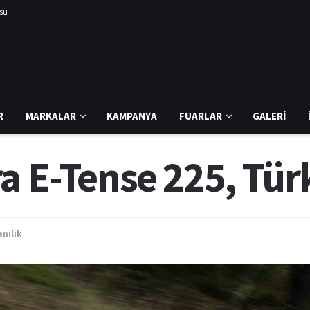
usu
R
MARKALAR
KAMPANYA
FUARLAR
GALERI
a E-Tense 225, Türk
enilik