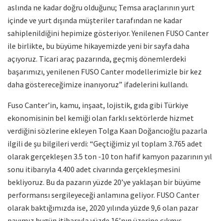
aslında ne kadar doğru olduğunu; Temsa araçlarının yurt
içinde ve yurt dışında müşteriler tarafından ne kadar
sahiplenildiğini hepimize gösteriyor. Yenilenen FUSO Canter
ile birlikte, bu büyüme hikayemizde yeni bir sayfa daha
açıyoruz. Ticari araç pazarında, geçmiş dönemlerdeki
başarımızı, yenilenen FUSO Canter modellerimizle bir kez
daha göstereceğimize inanıyoruz” ifadelerini kullandı.
Fuso Canter’in, kamu, inşaat, lojistik, gıda gibi Türkiye
ekonomisinin bel kemiği olan farklı sektörlerde hizmet
verdiğini sözlerine ekleyen Tolga Kaan Doğancıoğlu pazarla
ilgili de şu bilgileri verdi: “Geçtiğimiz yıl toplam 3.765 adet
olarak gerçekleşen 3.5 ton -10 ton hafif kamyon pazarının yıl
sonu itibarıyla 4.400 adet civarında gerçekleşmesini
bekliyoruz. Bu da pazarın yüzde 20’ye yaklaşan bir büyüme
performansı sergileyeceği anlamına geliyor. FUSO Canter
olarak baktığımızda ise, 2020 yılında yüzde 9,6 olan pazar
payımız bugün itibarıyla yüzde 16’nın üzerine çıkmış