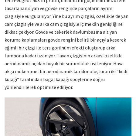
Yeni Peugeot 408’in profili, dinamizmi güçlendirmek üzere
tasarlanan siyah ve gövde renginde parçaların ayrım
çizgisiyle vurgulanıyor. Yine bu ayrım çizgisi, özellikle de yan
cam çizgisiyle ve arka cam çizgisiyle iç mekân genişliğine
dikkat çekiyor. Gövde ve tekerlek davlumbazına ait yan
koruma kaplamaları gövde rengini belirli bir açıyla keserek
eğimli bir çizgi ile ters görünüm efekti oluşturup arka
tampona kadar uzanıyor. Tavan çizgisinin arkası özellikle
aerodinamik açıdan büyük bir sorumluluk üstleniyor. Hava
akışı mükemmel bir aerodinamik koridor oluşturan iki “kedi
kulağı” tarafından bagaj kapağı spoylerine doğru
yönlendirilerek optimize ediliyor.