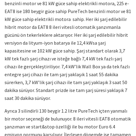
benzinli motor ve 81 kW güce sahip elektrikli motora, 225 e-
EAT8 ise 180 beygir güce sahip PureTech benzinli motor ve 81
kW güce sahip elektrikli motora sahip. Her iki şarj edilebilir
hibrit motor da EAT8 8 ileri vitesli otomatik şanzımanla
gücünü ön tekerleklere aktarıyor. Her iki şarj edilebilir hibrit
versiyon da lityum-iyon batarya ile 12,4 kWsa şarj
kapasitesine ve 102 kW güce sahip. Şarj standart olarak 3,7
kW tek fazlı şarj cihazı ve isteğe bağlı 7,4 kW tek fazlı şarj
cihazı ile gerçekleştiriliyor. 7,4 kW’lik Wall Box ya da tek fazlı
entegre şarj cihazı ile tam şarj yaklaşık 1 saat 55 dakika
sürerken, 3,7 kW’lik şarj cihazı ile tam şarj yaklaşık 3 saat 50
dakika sürüyor. Standart prizde ise tam şarj süresi yaklaşık 7
saat 30 dakika sürüyor.
Ayrıca 3 silindirli 130 beygir 1.2 litre PureTech içten yanmalı
bir motor seçeneği de bulunuyor. 8 ileri vitesli EAT8 otomatik
şanzıman ve start&stop özelliği ile bu motor Euro 6.4
emisyon normunu karşılıyor. İlerleyen dönemde ise tamamen