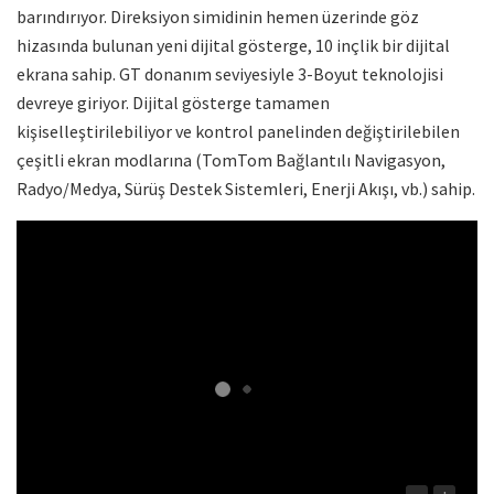
barındırıyor. Direksiyon simidinin hemen üzerinde göz
hizasında bulunan yeni dijital gösterge, 10 inçlik bir dijital
ekrana sahip. GT donanım seviyesiyle 3-Boyut teknolojisi
devreye giriyor. Dijital gösterge tamamen
kişiselleştirilebiliyor ve kontrol panelinden değiştirilebilen
çeşitli ekran modlarına (TomTom Bağlantılı Navigasyon,
Radyo/Medya, Sürüş Destek Sistemleri, Enerji Akışı, vb.) sahip.