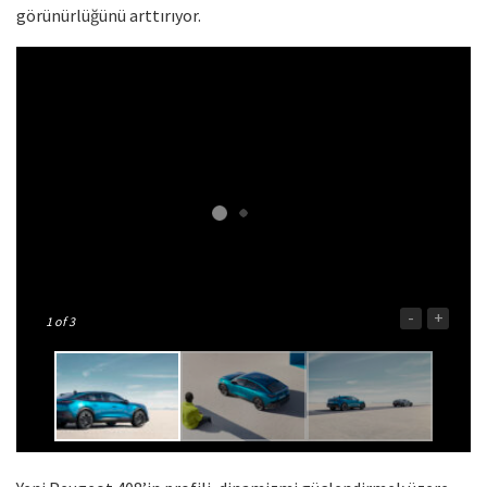
görünürlüğünü arttırıyor.
-
+
1
of 3