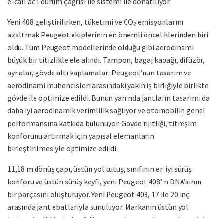
e-call acil durum çağrısı ile sistemi ile donatılıyor.
Yeni 408 geliştirilirken, tüketimi ve CO₂ emisyonlarını
azaltmak Peugeot ekiplerinin en önemli önceliklerinden biri
oldu. Tüm Peugeot modellerinde olduğu gibi aerodinami
büyük bir titizlikle ele alındı. Tampon, bagaj kapağı, difüzör,
aynalar, gövde altı kaplamaları Peugeot’nun tasarım ve
aerodinami mühendisleri arasındaki yakın iş birliğiyle birlikte
gövde ile optimize edildi. Bunun yanında jantların tasarımı da
daha iyi aerodinamik verimlilik sağlıyor ve otomobilin genel
performansına katkıda bulunuyor. Gövde rijitliği, titreşim
konforunu artırmak için yapısal elemanların
birleştirilmesiyle optimize edildi.
11,18 m dönüş çapı, üstün yol tutuş, sınıfının en iyi sürüş
konforu ve üstün sürüş keyfi, yeni Peugeot 408’in DNA’sının
bir parçasını oluşturuyor. Yeni Peugeot 408, 17 ile 20 inç
arasında jant ebatlarıyla sunuluyor. Markanın üstün yol