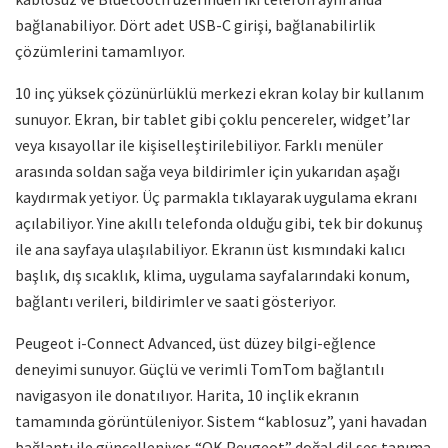
bağlanabiliyor. Dört adet USB-C girişi, bağlanabilirlik
çözümlerini tamamlıyor.
10 inç yüksek çözünürlüklü merkezi ekran kolay bir kullanım
sunuyor. Ekran, bir tablet gibi çoklu pencereler, widget’lar
veya kısayollar ile kişiselleştirilebiliyor. Farklı menüler
arasında soldan sağa veya bildirimler için yukarıdan aşağı
kaydırmak yetiyor. Üç parmakla tıklayarak uygulama ekranı
açılabiliyor. Yine akıllı telefonda olduğu gibi, tek bir dokunuş
ile ana sayfaya ulaşılabiliyor. Ekranın üst kısmındaki kalıcı
başlık, dış sıcaklık, klima, uygulama sayfalarındaki konum,
bağlantı verileri, bildirimler ve saati gösteriyor.
Peugeot i-Connect Advanced, üst düzey bilgi-eğlence
deneyimi sunuyor. Güçlü ve verimli TomTom bağlantılı
navigasyon ile donatılıyor. Harita, 10 inçlik ekranın
tamamında görüntüleniyor. Sistem “kablosuz”, yani havadan
bağlantı ile güncelleniyor. “OK Peugeot” doğal dil ses tanıma