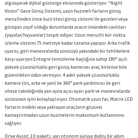
algılayarak dijital gösterge ekranında gösteriyor. “Night
Vision” Gece Görüş Sistemi, uzun huzmeli farların görüş
menzilinden önce kızıl ötesi görüş sistemi ile geceleri veya
görüşün zayıf olduğu durumlarda aracın önündeki canlıları
(yayalar/hayvanlar) tespit ediyor. Uzun menzilli kör nokta
izleme sistemi 75 metreye kadar tarama yapıyor. Arka trafik
uyarısı, geri manevralarda sürücüyü yakındaki bir tehlikelere
karşı uyarıyor.Entegre temizleme başlığına sahip 180° açılı
yüksek çözünürlüklü geri görüş kamerası araç kirlense bile
güvenlikten ödün vermiyor. 4 adet yüksek çözünürlüklü
kamera (ön, arka ve yan) ile 360° park yardımcısı ile geri
vitese takıldığında yan ayna açısı ayarı park ve manevralarda
sürücünün işini kolaylaştırıyor. Otomatik uzun far, Matrix LED
farların öndeki veya yaklaşan araçların gözünü
kamaştırmadan uzun huzmelerin maksimum kullanımını
sağlıyor.
Drive Assist 2.0 paketi, yarı otonom sürüşe doğru bir adım