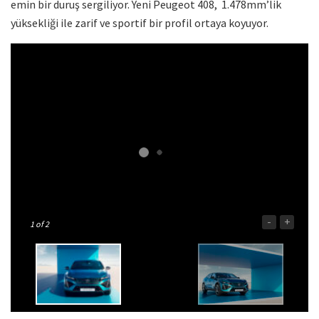
emin bir duruş sergiliyor. Yeni Peugeot 408, 1.478mm’lik
yüksekliği ile zarif ve sportif bir profil ortaya koyuyor.
-
+
1
of 2