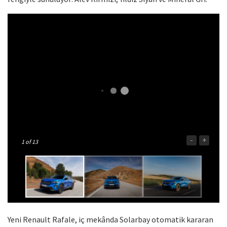
-
+
1
of 13
Yeni Renault Rafale, iç mekânda Solarbay otomatik kararan