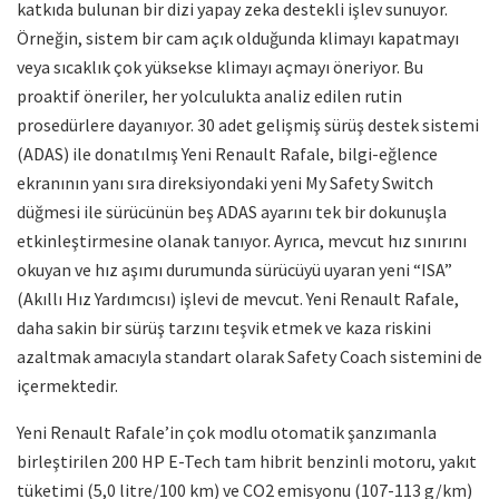
katkıda bulunan bir dizi yapay zeka destekli işlev sunuyor.
Örneğin, sistem bir cam açık olduğunda klimayı kapatmayı
veya sıcaklık çok yüksekse klimayı açmayı öneriyor. Bu
proaktif öneriler, her yolculukta analiz edilen rutin
prosedürlere dayanıyor. 30 adet gelişmiş sürüş destek sistemi
(ADAS) ile donatılmış Yeni Renault Rafale, bilgi-eğlence
ekranının yanı sıra direksiyondaki yeni My Safety Switch
düğmesi ile sürücünün beş ADAS ayarını tek bir dokunuşla
etkinleştirmesine olanak tanıyor. Ayrıca, mevcut hız sınırını
okuyan ve hız aşımı durumunda sürücüyü uyaran yeni “ISA”
(Akıllı Hız Yardımcısı) işlevi de mevcut. Yeni Renault Rafale,
daha sakin bir sürüş tarzını teşvik etmek ve kaza riskini
azaltmak amacıyla standart olarak Safety Coach sistemini de
içermektedir.
Yeni Renault Rafale’in çok modlu otomatik şanzımanla
birleştirilen 200 HP E-Tech tam hibrit benzinli motoru, yakıt
tüketimi (5,0 litre/100 km) ve CO2 emisyonu (107-113 g/km)