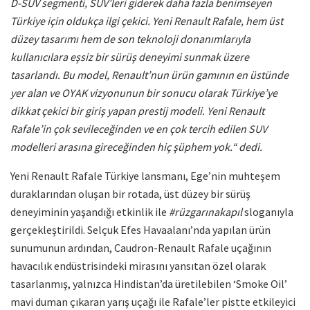
D-SUV segmenti, SUV’leri giderek daha fazla benimseyen
Türkiye için oldukça ilgi çekici. Yeni Renault Rafale, hem üst
düzey tasarımı hem de son teknoloji donanımlarıyla
kullanıcılara eşsiz bir sürüş deneyimi sunmak üzere
tasarlandı. Bu model, Renault’nun ürün gamının en üstünde
yer alan ve OYAK vizyonunun bir sonucu olarak Türkiye’ye
dikkat çekici bir giriş yapan prestij modeli. Yeni Renault
Rafale’in çok sevileceğinden ve en çok tercih edilen SUV
modelleri arasına gireceğinden hiç şüphem yok.“ dedi.
Yeni Renault Rafale Türkiye lansmanı, Ege’nin muhteşem
duraklarından oluşan bir rotada, üst düzey bir sürüş
deneyiminin yaşandığı etkinlik ile
#rüzgarınakapıl
sloganıyla
gerçekleştirildi. Selçuk Efes Havaalanı’nda yapılan ürün
sunumunun ardından, Caudron-Renault Rafale uçağının
havacılık endüstrisindeki mirasını yansıtan özel olarak
tasarlanmış, yalnızca Hindistan’da üretilebilen ‘Smoke Oil’
mavi duman çıkaran yarış uçağı ile Rafale’ler pistte etkileyici