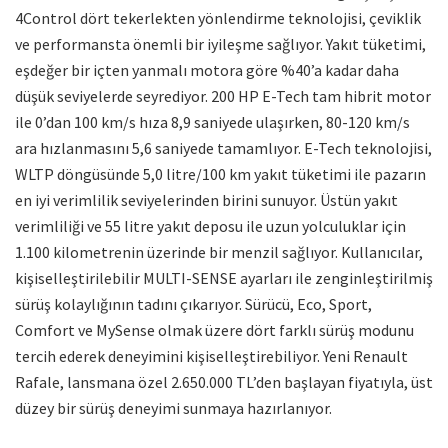
4Control dört tekerlekten yönlendirme teknolojisi, çeviklik
ve performansta önemli bir iyileşme sağlıyor. Yakıt tüketimi,
eşdeğer bir içten yanmalı motora göre %40’a kadar daha
düşük seviyelerde seyrediyor. 200 HP E-Tech tam hibrit motor
ile 0’dan 100 km/s hıza 8,9 saniyede ulaşırken, 80-120 km/s
ara hızlanmasını 5,6 saniyede tamamlıyor. E-Tech teknolojisi,
WLTP döngüsünde 5,0 litre/100 km yakıt tüketimi ile pazarın
en iyi verimlilik seviyelerinden birini sunuyor. Üstün yakıt
verimliliği ve 55 litre yakıt deposu ile uzun yolculuklar için
1.100 kilometrenin üzerinde bir menzil sağlıyor. Kullanıcılar,
kişiselleştirilebilir MULTI-SENSE ayarları ile zenginleştirilmiş
sürüş kolaylığının tadını çıkarıyor. Sürücü, Eco, Sport,
Comfort ve MySense olmak üzere dört farklı sürüş modunu
tercih ederek deneyimini kişiselleştirebiliyor. Yeni Renault
Rafale, lansmana özel 2.650.000 TL’den başlayan fiyatıyla, üst
düzey bir sürüş deneyimi sunmaya hazırlanıyor.