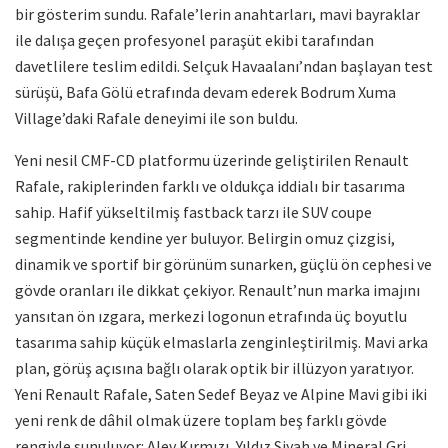
bir gösterim sundu. Rafale’lerin anahtarları, mavi bayraklar
ile dalışa geçen profesyonel paraşüt ekibi tarafından
davetlilere teslim edildi. Selçuk Havaalanı’ndan başlayan test
sürüşü, Bafa Gölü etrafında devam ederek Bodrum Xuma
Village’daki Rafale deneyimi ile son buldu.
Yeni nesil CMF-CD platformu üzerinde geliştirilen Renault
Rafale, rakiplerinden farklı ve oldukça iddialı bir tasarıma
sahip. Hafif yükseltilmiş fastback tarzı ile SUV coupe
segmentinde kendine yer buluyor. Belirgin omuz çizgisi,
dinamik ve sportif bir görünüm sunarken, güçlü ön cephesi ve
gövde oranları ile dikkat çekiyor. Renault’nun marka imajını
yansıtan ön ızgara, merkezi logonun etrafında üç boyutlu
tasarıma sahip küçük elmaslarla zenginleştirilmiş. Mavi arka
plan, görüş açısına bağlı olarak optik bir illüzyon yaratıyor.
Yeni Renault Rafale, Saten Sedef Beyaz ve Alpine Mavi gibi iki
yeni renk de dâhil olmak üzere toplam beş farklı gövde
rengiyle sunuluyor: Alev Kırmızı, Yıldız Siyah ve Mineral Gri.