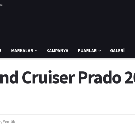
usu
R
MARKALAR
KAMPANYA
FUARLAR
GALERI
nd Cruiser Prado 2
r
,
Yenilik