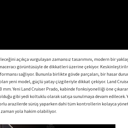
bileceğini açıkça vurgulayan zamansız tasarımını, modern bir yakla
ceracı görüntüsüyle de dikkatleri üzerine çekiyor. Keskinleştirilm
rformansı sağlıyor. Bununla birlikte gövde parçaları, bir hasar duru
 olan yeni model, güçlü yatay çizgileriyle dikkat çekiyor. Land Cr
0 mm. Yeni Land Cruiser Prado, kabinde fonksiyonelliği öne çıkararak
lduğu gibi yedi koltuklu olarak satışa sunulmaya devam edilecek. Ya
orlu arazilerde sürüş yaparken dahi tüm kontrollerin kolayca yönet
r zaman yola hakim olabiliyor.