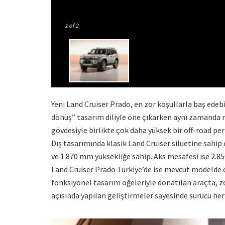
1
of 2
Yeni Land Cruiser Prado, en zor koşullarla baş ede
dönüş” tasarım diliyle öne çıkarken aynı zamanda ma
gövdesiyle birlikte çok daha yüksek bir off-road pe
Dış tasarımında klasik Land Cruiser siluetine sahip
ve 1.870 mm yüksekliğe sahip. Aks mesafesi ise 2.85
Land Cruiser Prado Türkiye’de ise mevcut modelde o
fonksiyonel tasarım öğeleriyle donatılan araçta, z
açısında yapılan geliştirmeler sayesinde sürücü he