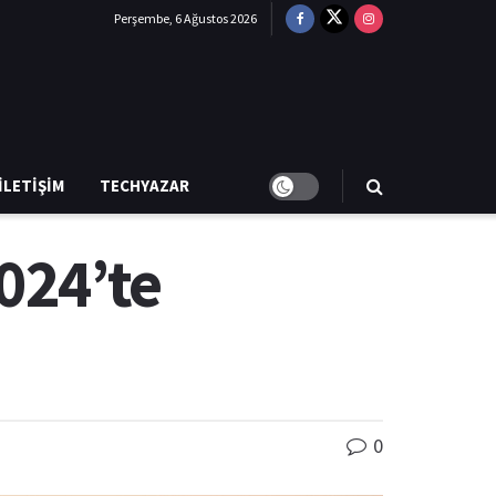
Perşembe, 6 Ağustos 2026
İLETIŞIM
TECHYAZAR
024’te
0