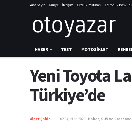
Ana Sayfa
Künye
İletişim
Gizlilik Politikası
Editörlük Başvur
HABER
TEST
MOTOSIKLET
REHBE
Yeni Toyota La
Türkiye’de
Alper Şahin
02 Ağustos 2023
Haber
,
SUV ve Crossove