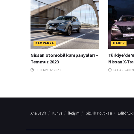
KAMPANYA
HABER
Nissan otomobil kampanyaları –
Türkiye’de Y
Temmuz 2023
Nissan X-Tra
11 TEMMUZ 2023
14 HAZIRAN 2
Ana Sayfa
Künye
İletişim
Gizlilik Politikası
Editörlük