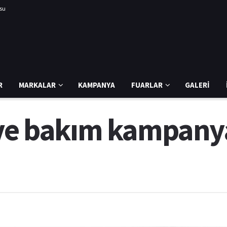
usu
R
MARKALAR
KAMPANYA
FUARLAR
GALERI
 ve bakım kampany