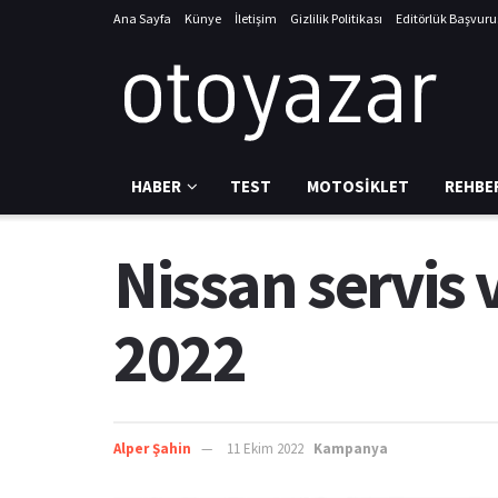
Ana Sayfa
Künye
İletişim
Gizlilik Politikası
Editörlük Başvur
HABER
TEST
MOTOSIKLET
REHBE
Nissan servis
2022
Alper Şahin
11 Ekim 2022
Kampanya