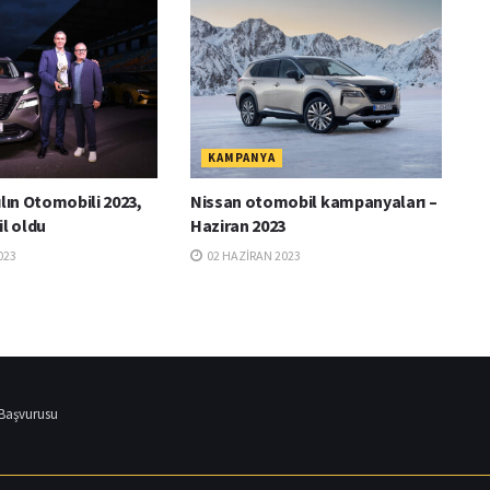
KAMPANYA
ılın Otomobili 2023,
Nissan otomobil kampanyaları –
il oldu
Haziran 2023
023
02 HAZIRAN 2023
 Başvurusu