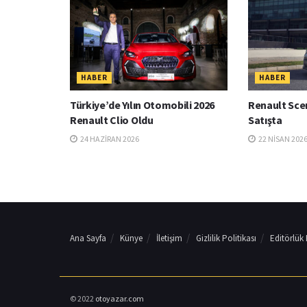
HABER
HABER
Türkiye’de Yılın Otomobili 2026
Renault Sce
Renault Clio Oldu
Satışta
24 HAZIRAN 2026
22 NISAN 202
Ana Sayfa
Künye
İletişim
Gizlilik Politikası
Editörlük
© 2022
otoyazar.com