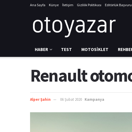
Ana Sayfa
Künye
İletişim
Gizlilik Politikası
Editörlük Başvur
HABER
TEST
MOTOSIKLET
REHBE
Renault otomo
Alper Şahin
06 Şubat 2020
Kampanya