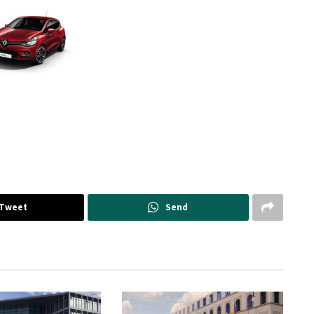
Tweet
Send