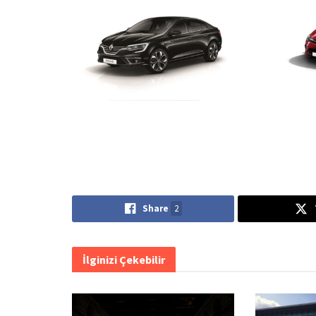
Share
2
İlginizi Çekebilir