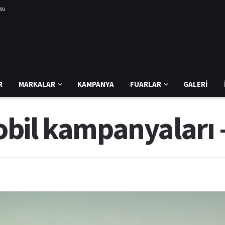
usu
R
MARKALAR
KAMPANYA
FUARLAR
GALERI
bil kampanyaları 