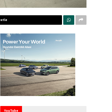
etle
YouTube