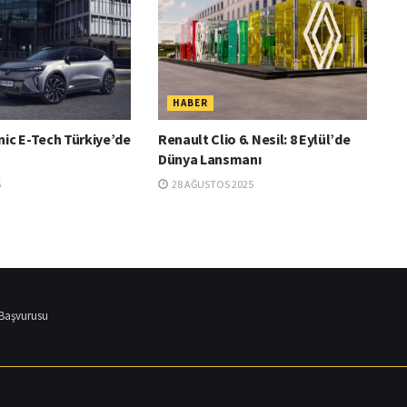
HABER
nic E-Tech Türkiye’de
Renault Clio 6. Nesil: 8 Eylül’de
Dünya Lansmanı
6
28 AĞUSTOS 2025
 Başvurusu