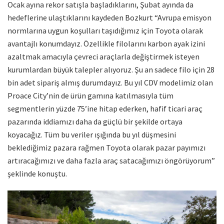
Ocak ayına rekor satışla başladıklarını, Şubat ayında da
hedeflerine ulaştıklarını kaydeden Bozkurt “Avrupa emisyon
normlarına uygun koşulları taşıdığımız için Toyota olarak
avantajlı konumdayız. Özellikle filolarını karbon ayak izini
azaltmak amacıyla çevreci araçlarla değiştirmek isteyen
kurumlardan büyük talepler alıyoruz. Şu an sadece filo için 28
bin adet sipariş almış durumdayız. Bu yıl CDV modelimiz olan
Proace City’nin de ürün gamına katılmasıyla tüm
segmentlerin yüzde 75’ine hitap ederken, hafif ticari araç
pazarında iddiamızı daha da güçlü bir şekilde ortaya
koyacağız. Tüm bu veriler ışığında bu yıl düşmesini
beklediğimiz pazara rağmen Toyota olarak pazar payımızı
artıracağımızı ve daha fazla araç satacağımızı öngörüyorum”
şeklinde konuştu.