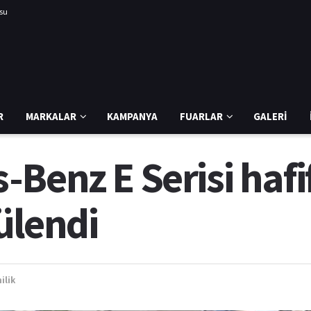
usu
R
MARKALAR
KAMPANYA
FUARLAR
GALERI
Benz E Serisi hafi
ülendi
ilik