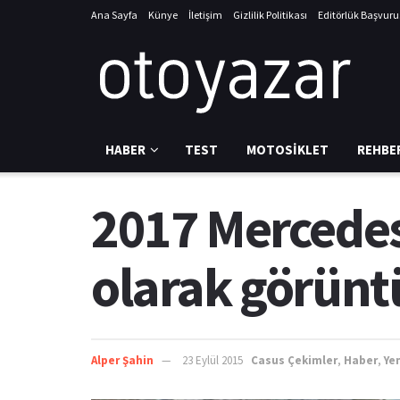
Ana Sayfa
Künye
İletişim
Gizlilik Politikası
Editörlük Başvur
HABER
TEST
MOTOSIKLET
REHBE
2017 Mercedes-
olarak görünt
Alper Şahin
23 Eylül 2015
Casus Çekimler
,
Haber
,
Yen