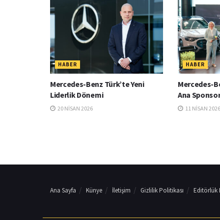
HABER
HABER
Mercedes-Benz Türk’te Yeni
Mercedes-Be
Liderlik Dönemi
Ana Sponsor
20 NISAN 2026
11 NISAN 202
Ana Sayfa
Künye
İletişim
Gizlilik Politikası
Editörlük