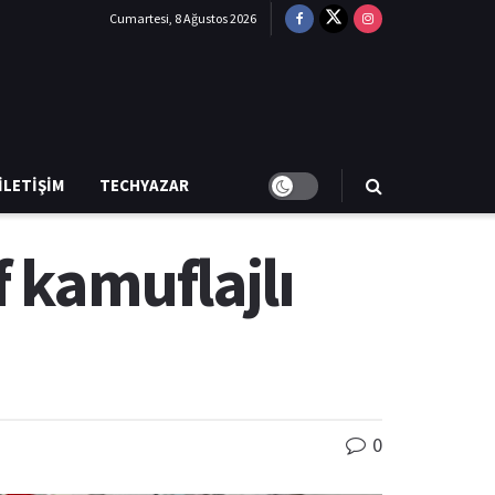
Cumartesi, 8 Ağustos 2026
İLETIŞIM
TECHYAZAR
f kamuflajlı
0