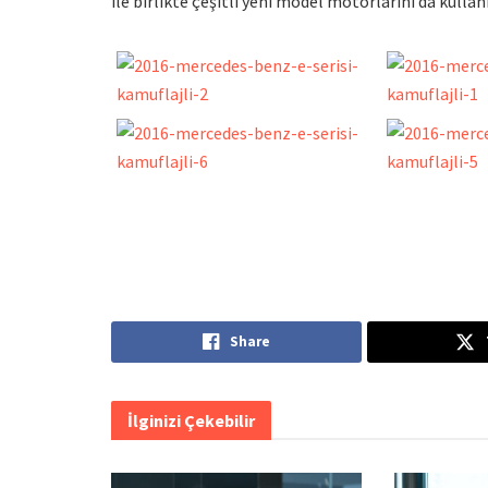
ile birlikte çeşitli yeni model motorlarını da kull
Share
İlginizi Çekebilir