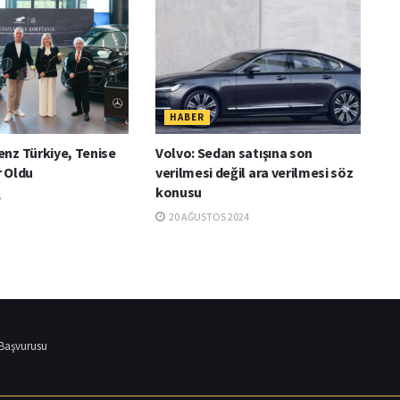
HABER
nz Türkiye, Tenise
Volvo: Sedan satışına son
 Oldu
verilmesi değil ara verilmesi söz
konusu
6
20 AĞUSTOS 2024
 Başvurusu