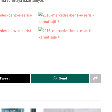
anıma sunmaya hazırlanıyor.
Tweet
Send