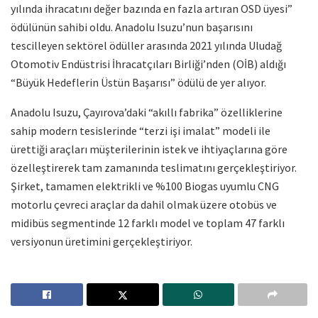
yılında ihracatını değer bazında en fazla artıran OSD üyesi”
ödülünün sahibi oldu. Anadolu Isuzu’nun başarısını
tescilleyen sektörel ödüller arasında 2021 yılında Uludağ
Otomotiv Endüstrisi İhracatçıları Birliği’nden (OİB) aldığı
“Büyük Hedeflerin Üstün Başarısı” ödülü de yer alıyor.
Anadolu Isuzu, Çayırova’daki “akıllı fabrika” özelliklerine
sahip modern tesislerinde “terzi işi imalat” modeli ile
ürettiği araçları müşterilerinin istek ve ihtiyaçlarına göre
özelleştirerek tam zamanında teslimatını gerçekleştiriyor.
Şirket, tamamen elektrikli ve %100 Biogas uyumlu CNG
motorlu çevreci araçlar da dahil olmak üzere otobüs ve
midibüs segmentinde 12 farklı model ve toplam 47 farklı
versiyonun üretimini gerçekleştiriyor.