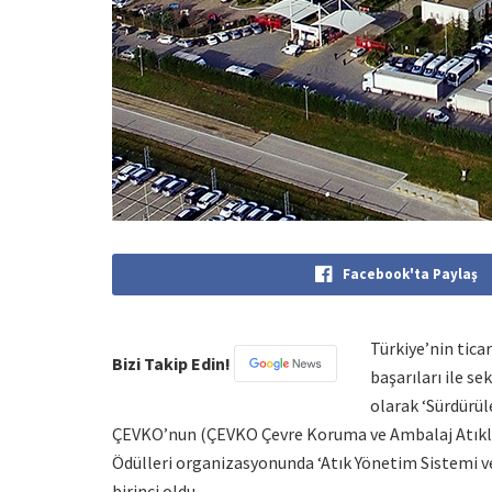
Facebook'ta Paylaş
Türkiye’nin tica
Bizi Takip Edin!
başarıları ile s
olarak ‘Sürdürüle
ÇEVKO’nun (ÇEVKO Çevre Koruma ve Ambalaj Atıklar
Ödülleri organizasyonunda ‘Atık Yönetim Sistemi v
birinci oldu.