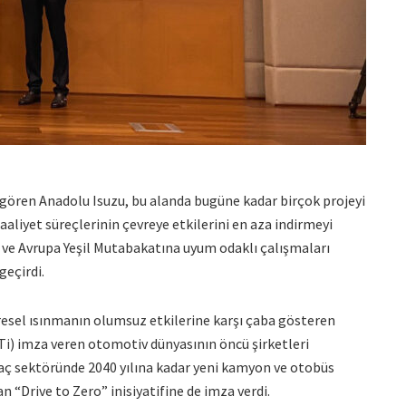
k gören Anadolu Isuzu, bu alanda bugüne kadar birçok projeyi
faaliyet süreçlerinin çevreye etkilerini en aza indirmeyi
u ve Avrupa Yeşil Mutabakatına uyum odaklı çalışmaları
geçirdi.
üresel ısınmanın olumsuz etkilerine karşı çaba gösteren
BTi) imza veren otomotiv dünyasının öncü şirketleri
 araç sektöründe 2040 yılına kadar yeni kamyon ve otobüs
an “Drive to Zero” inisiyatifine de imza verdi.