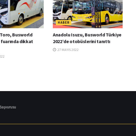
HABER
 Toro, Busworld
Anadolu Isuzu, Busworld Türkiye
 fuarında dikkat
2022’de otobüslerini tanıttı
27 MAYIS 2022
022
 Başvurusu