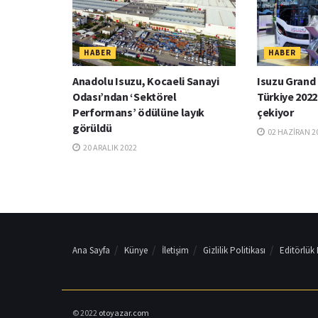
HABER
HABER
Anadolu Isuzu, Kocaeli Sanayi
Isuzu Grand
Odası’ndan ‘Sektörel
Türkiye 2022
Performans’ ödülüne layık
çekiyor
görüldü
02 HAZIRAN 2
20 ARALIK 2022
Ana Sayfa
Künye
İletişim
Gizlilik Politikası
Editörlük
© 2022
otoyazar.com