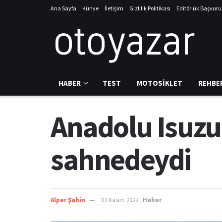
Ana Sayfa
Künye
İletişim
Gizlilik Politikası
Editörlük Başvur
HABER
TEST
MOTOSIKLET
REHBE
Anadolu Isuzu,
sahnedeydi
Alper Şahin
02 Kasım 2022
Haber