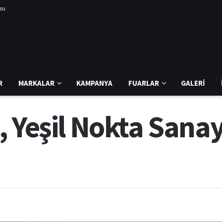
usu
R
MARKALAR
KAMPANYA
FUARLAR
GALERI
 Yeşil Nokta Sanay