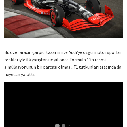
Bu özel aracın çarpıcı tasarımı ve Audi’ye özgü motor sporları
renkleriyle ilk yarıştan üç yıl önce Formula 1’in resmi
simülasyonunun bir parçası olması, F1 tutkunları arasında da
heyecan yarattı.