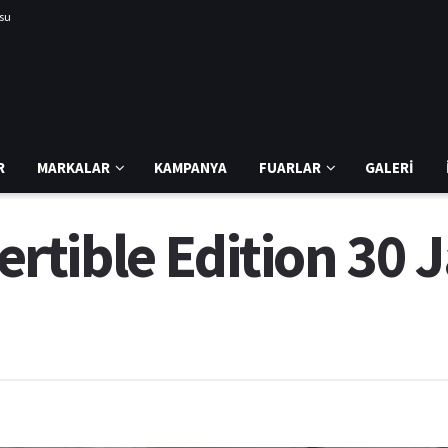
usu
R
MARKALAR
KAMPANYA
FUARLAR
GALERI
tible Edition 30 J