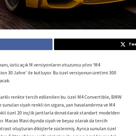
Twe
ı, üstü açık M versiyonların otuzuncu yılını ‘M4
ion 30 Jahre’ ile kutluyor. Bu özel versiyonun üretimi 300
lacak.
 farklı renkte tercih edilenilen bu özel M4 Convertible, BMW
sunulan siyah renkli ön ızgara, yan havalandırma ve M4
enkli özel 20 inçlik jantlarla donatılarak standart modelden
or. Macao Mavi dışında siyah ve beyaz olarak da tercih
ontrast oluşturan dikişlerle süslenmiş. Ayrıca sunulan özel