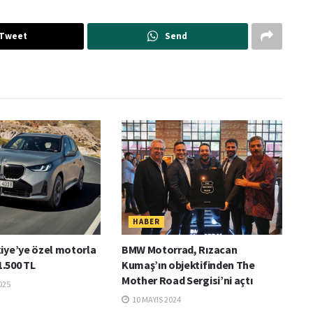
Tweet
Send
HABER
iye’ye özel motorla
BMW Motorrad, Rızacan
1.500 TL
Kumaş’ın objektifinden The
Mother Road Sergisi’ni açtı
025
10 MAYIS 2024