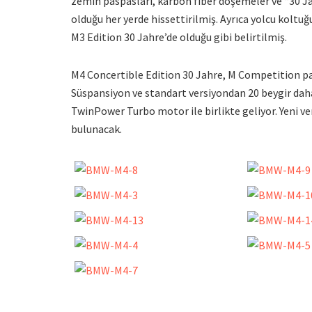
zemin paspasları, karbon fiber döşemeler ve “30 Jah
olduğu her yerde hissettirilmiş. Ayrıca yolcu koltu
M3 Edition 30 Jahre’de olduğu gibi belirtilmiş.
M4 Concertible Edition 30 Jahre, M Competition pak
Süspansiyon ve standart versiyondan 20 beygir daha f
TwinPower Turbo motor ile birlikte geliyor. Yeni ve
bulunacak.