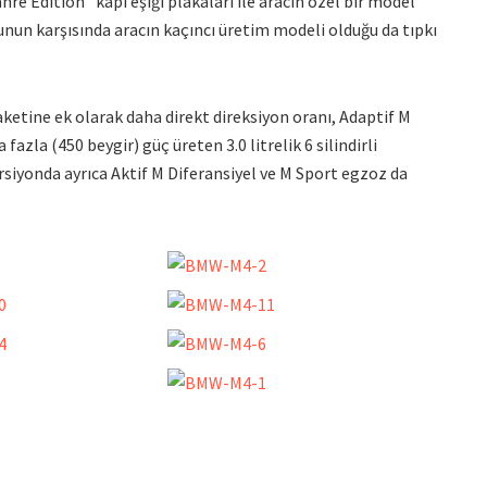
re Edition” kapı eşiği plakaları ile aracın özel bir model
ğunun karşısında aracın kaçıncı üretim modeli olduğu da tıpkı
etine ek olarak daha direkt direksiyon oranı, Adaptif M
azla (450 beygir) güç üreten 3.0 litrelik 6 silindirli
rsiyonda ayrıca Aktif M Diferansiyel ve M Sport egzoz da