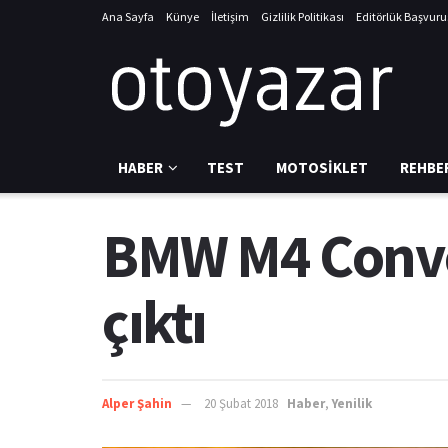
Ana Sayfa
Künye
İletişim
Gizlilik Politikası
Editörlük Başvur
HABER
TEST
MOTOSIKLET
REHBE
BMW M4 Conver
çıktı
Alper Şahin
20 Şubat 2018
Haber
,
Yenilik