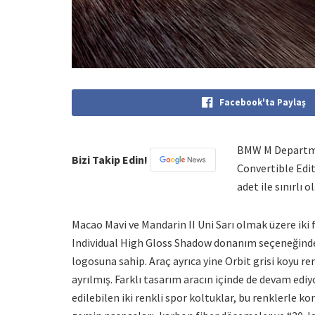
Facebook'ta Paylaş
BMW M Departman
Bizi Takip Edin!
Convertible Edit
adet ile sınırlı o
Macao Mavi ve Mandarin II Uni Sarı olmak üzere iki
Individual High Gloss Shadow donanım seçeneğinde 
logosuna sahip. Araç ayrıca yine Orbit grisi koyu r
ayrılmış. Farklı tasarım aracın içinde de devam ediy
edilebilen iki renkli spor koltuklar, bu renklerle k