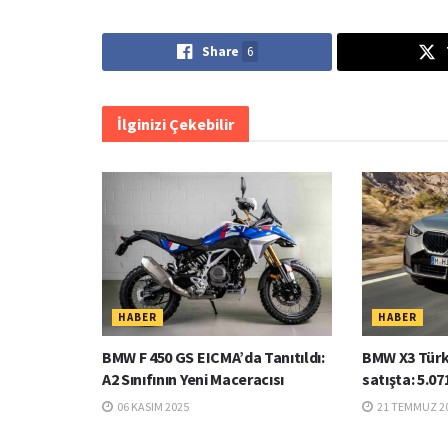
Share
6
İlginizi Çekebilir
HABER
HABER
BMW F 450 GS EICMA’da Tanıtıldı:
BMW X3 Türk
A2 Sınıfının Yeni Maceracısı
satışta: 5.07
06 KASIM 2025
21 TEMMUZ 2