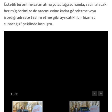
Üstelik bu online satın alma yolculuğu sonunda, satın alacak
her müşterimize de aracını evine kadar gönderme veya
istediği adreste teslim etme gibi ayrıcalıklı bir hizmet
sunacağız” şeklinde konuştu.
-
+
1
of 2