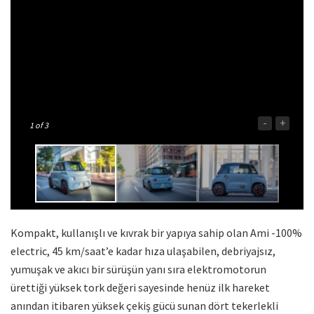
-
+
1
of 3
Kompakt, kullanışlı ve kıvrak bir yapıya sahip olan Ami -100%
electric, 45 km/saat’e kadar hıza ulaşabilen, debriyajsız,
yumuşak ve akıcı bir sürüşün yanı sıra elektromotorun
ürettiği yüksek tork değeri sayesinde henüz ilk hareket
anından itibaren yüksek çekiş gücü sunan dört tekerlekli