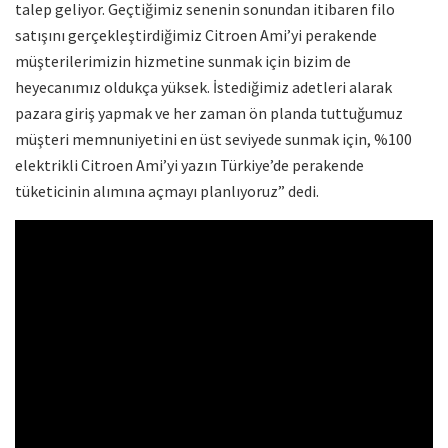
talep geliyor. Geçtiğimiz senenin sonundan itibaren filo
satışını gerçekleştirdiğimiz Citroen Ami’yi perakende
müşterilerimizin hizmetine sunmak için bizim de
heyecanımız oldukça yüksek. İstediğimiz adetleri alarak
pazara giriş yapmak ve her zaman ön planda tuttuğumuz
müşteri memnuniyetini en üst seviyede sunmak için, %100
elektrikli Citroen Ami’yi yazın Türkiye’de perakende
tüketicinin alımına açmayı planlıyoruz” dedi.