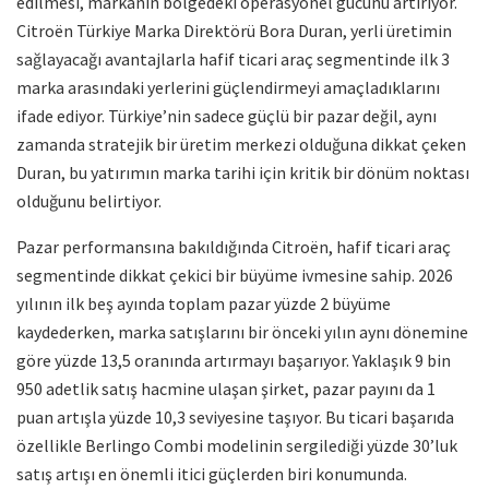
edilmesi, markanın bölgedeki operasyonel gücünü artırıyor.
Citroën Türkiye Marka Direktörü Bora Duran, yerli üretimin
sağlayacağı avantajlarla hafif ticari araç segmentinde ilk 3
marka arasındaki yerlerini güçlendirmeyi amaçladıklarını
ifade ediyor. Türkiye’nin sadece güçlü bir pazar değil, aynı
zamanda stratejik bir üretim merkezi olduğuna dikkat çeken
Duran, bu yatırımın marka tarihi için kritik bir dönüm noktası
olduğunu belirtiyor.
Pazar performansına bakıldığında Citroën, hafif ticari araç
segmentinde dikkat çekici bir büyüme ivmesine sahip. 2026
yılının ilk beş ayında toplam pazar yüzde 2 büyüme
kaydederken, marka satışlarını bir önceki yılın aynı dönemine
göre yüzde 13,5 oranında artırmayı başarıyor. Yaklaşık 9 bin
950 adetlik satış hacmine ulaşan şirket, pazar payını da 1
puan artışla yüzde 10,3 seviyesine taşıyor. Bu ticari başarıda
özellikle Berlingo Combi modelinin sergilediği yüzde 30’luk
satış artışı en önemli itici güçlerden biri konumunda.