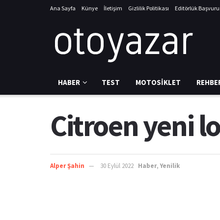
Ana Sayfa
Künye
İletişim
Gizlilik Politikası
Editörlük Başvur
HABER
TEST
MOTOSIKLET
REHBE
Citroen yeni 
Alper Şahin
30 Eylül 2022
Haber
,
Yenilik