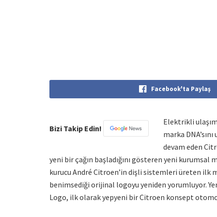
Facebook'ta Paylaş
Elektrikli ulaşı
Bizi Takip Edin!
marka DNA’sını u
devam eden Citro
yeni bir çağın başladığını gösteren yeni kurumsal m
kurucu André Citroen’in dişli sistemleri üreten ilk
benimsediği orijinal logoyu yeniden yorumluyor. Yen
Logo, ilk olarak yepyeni bir Citroen konsept otomo