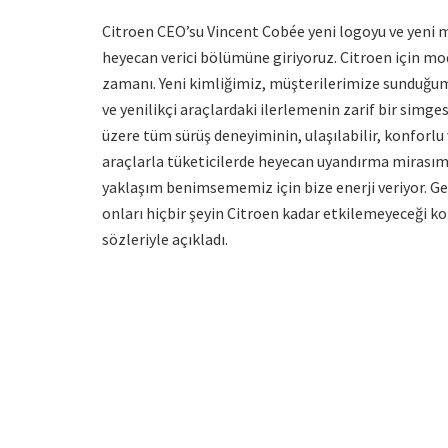
Citroen CEO’su Vincent Cobée yeni logoyu ve yeni m
heyecan verici bölümüne giriyoruz. Citroen için 
zamanı. Yeni kimliğimiz, müşterilerimize sunduğu
ve yenilikçi araçlardaki ilerlemenin zarif bir simge
üzere tüm sürüş deneyiminin, ulaşılabilir, konforlu
araçlarla tüketicilerde heyecan uyandırma mirasımı
yaklaşım benimsememiz için bize enerji veriyor. G
onları hiçbir şeyin Citroen kadar etkilemeyeceği k
sözleriyle açıkladı.