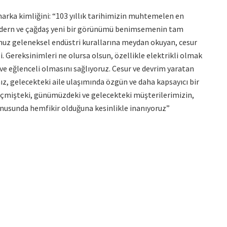
arka kimliğini: “103 yıllık tarihimizin muhtemelen en
modern ve çağdaş yeni bir görünümü benimsemenin tam
muz geleneksel endüstri kurallarına meydan okuyan, cesur
si. Gereksinimleri ne olursa olsun, özellikle elektrikli olmak
 ve eğlenceli olmasını sağlıyoruz. Cesur ve devrim yaratan
z, gelecekteki aile ulaşımında özgün ve daha kapsayıcı bir
eçmişteki, günümüzdeki ve gelecekteki müşterilerimizin,
onusunda hemfikir olduğuna kesinlikle inanıyoruz”