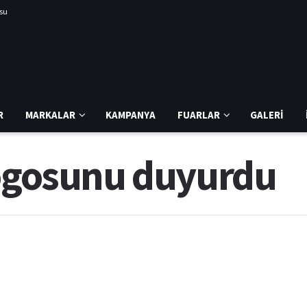
usu
R
MARKALAR
KAMPANYA
FUARLAR
GALERI
logosunu duyurdu