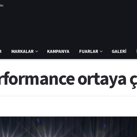
usu
R
MARKALAR
KAMPANYA
FUARLAR
GALERI
rformance ortaya ç