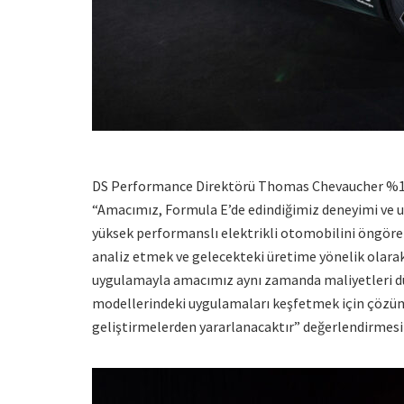
DS Performance Direktörü Thomas Chevaucher %100 
“Amacımız, Formula E’de edindiğimiz deneyimi ve u
yüksek performanslı elektrikli otomobilini öngören
analiz etmek ve gelecekteki üretime yönelik olarak
uygulamayla amacımız aynı zamanda maliyetleri dü
modellerindeki uygulamaları keşfetmek için çözüml
geliştirmelerden yararlanacaktır” değerlendirmesin