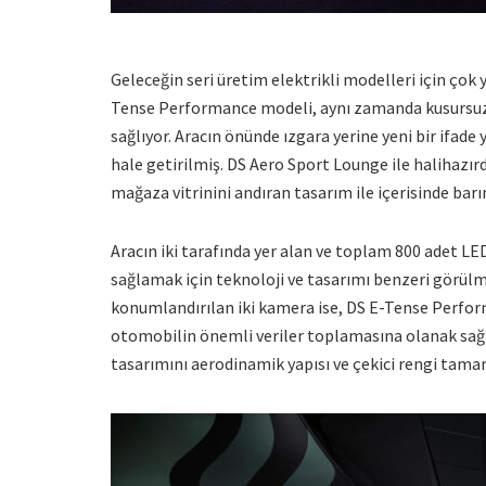
Geleceğin seri üretim elektrikli modelleri için çok
Tense Performance modeli, aynı zamanda kusursuz ta
sağlıyor. Aracın önünde ızgara yerine yeni bir ifade
hale getirilmiş. DS Aero Sport Lounge ile halihazı
mağaza vitrinini andıran tasarım ile içerisinde barın
Aracın iki tarafında yer alan ve toplam 800 adet LED
sağlamak için teknoloji ve tasarımı benzeri görülme
konumlandırılan iki kamera ise, DS E-Tense Perfor
otomobilin önemli veriler toplamasına olanak sağlı
tasarımını aerodinamik yapısı ve çekici rengi tama