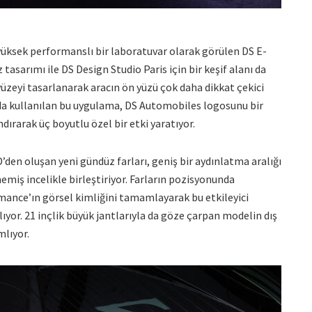
 yüksek performanslı bir laboratuvar olarak görülen DS E-
sarımı ile DS Design Studio Paris için bir keşif alanı da
 yüzeyi tasarlanarak aracın ön yüzü çok daha dikkat çekici
rda kullanılan bu uygulama, DS Automobiles logosunu bir
dırarak üç boyutlu özel bir etki yaratıyor.
’den oluşan yeni gündüz farları, geniş bir aydınlatma aralığı
miş incelikle birleştiriyor. Farların pozisyonunda
mance’ın görsel kimliğini tamamlayarak bu etkileyici
yor. 21 inçlik büyük jantlarıyla da göze çarpan modelin dış
mlıyor.