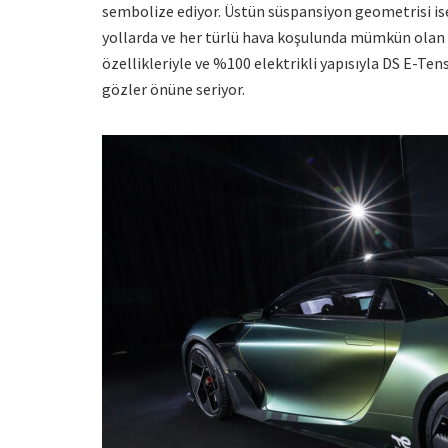
sembolize ediyor. Üstün süspansiyon geometrisi ise gen
yollarda ve her türlü hava koşulunda mümkün olan e
özellikleriyle ve %100 elektrikli yapısıyla DS E-Te
gözler önüne seriyor.