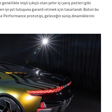
ellikle inişli çıkışlı olan şehir içi yarış pistleri gibi
n iyi yol tutuşunu garanti etmek için tasarlandı. Bütün bu
nse Performance prototipi, geleceğin sürüş dinamiklerini