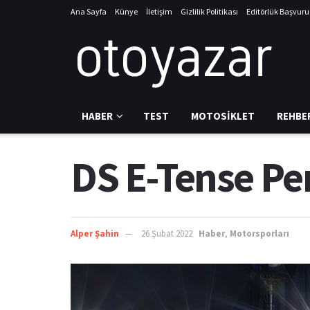
Ana Sayfa
Künye
İletişim
Gizlilik Politikası
Editörlük Başvur
HABER
TEST
MOTOSIKLET
REHBE
DS E-Tense Pe
Alper Şahin
26 Şubat 2022
Haber
,
Motorsporları