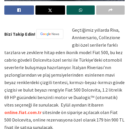
Geçtiğimiz yıllarda Riva,
Bizi Takip Edin!
Anniversario, Collezione
gibi özel serilerle farklı
tarzlara ve zevklere hitap eden ikonik model Fiat 500, bu kez
cabrio gövdeli Dolcevita özel serisi ile Türkiye’deki otomobil
severlerle buluşmaya hazırlanıyor. İtalyan Riveriası’nın
şezlonglarından ve plaj şemsiyelerinden esinlenen mavi
beyaz renklerdeki çizgili tentesi, kırmızı-beyaz-kırmızı gövde
çizgisi ve bulut beyazı rengiyle Fiat 500 Dolcevita, 1.2 litrelik
69 HP gücündeki benzinli motor ve Dualogic
(otomatik)
TM
vites seçeneği ile sunulacak. Eylül ayından itibaren
online.fiat.com.tr
sitesinde ön siparişe açılacak olan Fiat
500 Dolcevita, online rezervasyona özel olarak 179 bin 900 TL
fiyat ile satışa sunulacak.