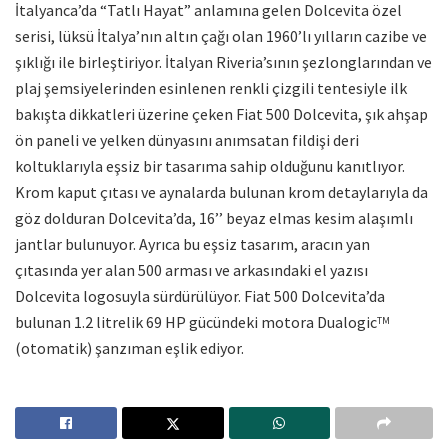
İtalyanca’da “Tatlı Hayat” anlamına gelen Dolcevita özel
serisi, lüksü İtalya’nın altın çağı olan 1960’lı yılların cazibe ve
şıklığı ile birleştiriyor. İtalyan Riveria’sının şezlonglarından ve
plaj şemsiyelerinden esinlenen renkli çizgili tentesiyle ilk
bakışta dikkatleri üzerine çeken Fiat 500 Dolcevita, şık ahşap
ön paneli ve yelken dünyasını anımsatan fildişi deri
koltuklarıyla eşsiz bir tasarıma sahip olduğunu kanıtlıyor.
Krom kaput çıtası ve aynalarda bulunan krom detaylarıyla da
göz dolduran Dolcevita’da, 16’’ beyaz elmas kesim alaşımlı
jantlar bulunuyor. Ayrıca bu eşsiz tasarım, aracın yan
çıtasında yer alan 500 arması ve arkasındaki el yazısı
Dolcevita logosuyla sürdürülüyor. Fiat 500 Dolcevita’da
bulunan 1.2 litrelik 69 HP gücündeki motora Dualogic
TM
(otomatik) şanzıman eşlik ediyor.