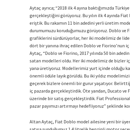
Aytaç ayrıca; “2018 ilk 4 ayına baktığımızda Türkiye
gerçekleştiğini görüyoruz. Bu yılın ilk 4 ayında Fia
eriştik. Bu rakamın 11 bin adedini yerli üretim mo
durumumuzu koruduğumuzu görüyoruz. Doblo ve Fior
grafiklerini sürdürüyorlar, her iki modelimiz de lid
dört bir yanına ihraç edilen Doblo ve Fiorino’nun i
Aytaç, “Doblo ve Fiorino, 2017 yılında 50 bin adedin
satan modelleri oldu. Her iki modelimiz de bizler iç
yana üretiyoruz. Modellerimiz yurt içinde olduğu ka
önemli ödüle layık görüldü. Bu iki yıldız modelimi
geçerek bizlere önemli bir gurur yaşatıyor. Belirtti
iç pazarda gerçekleştirdik. Öte yandan, Ducato ve 
üzerinde bir satış gerçekleştirdik. Fiat Professiona
pazar payımızı artırmayı hedefliyoruz” şeklinde ko
Altan Aytaç, Fiat Doblo model ailesine yeni bir üyen
satışa sunduğumuz 1.4 litrelik benzinli motor seçe