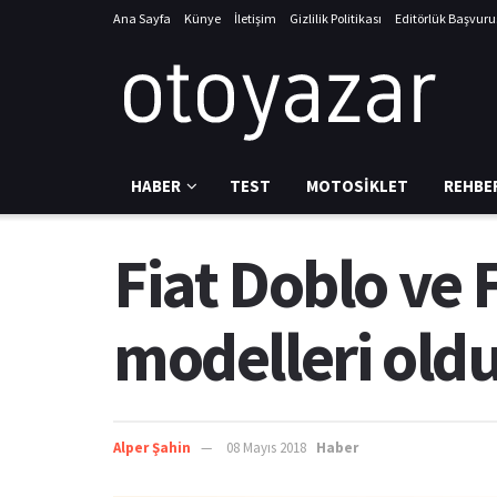
Ana Sayfa
Künye
İletişim
Gizlilik Politikası
Editörlük Başvur
HABER
TEST
MOTOSIKLET
REHBE
Fiat Doblo ve F
modelleri oldu
Alper Şahin
08 Mayıs 2018
Haber