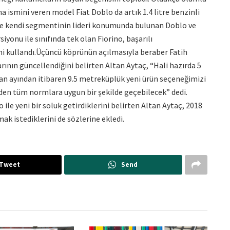
na ismini veren model Fiat Doblo da artık 1.4 litre benzinli
ce kendi segmentinin lideri konumunda bulunan Doblo ve
yonu ile sınıfında tek olan Fiorino, başarılı
ni kullandı.Üçüncü köprünün açılmasıyla beraber Fatih
ın güncellendiğini belirten Altan Aytaç, “Hali hazırda 5
an ayından itibaren 9.5 metreküplük yeni ürün seçeneğimizi
den tüm normlara uygun bir şekilde geçebilecek” dedi.
ile yeni bir soluk getirdiklerini belirten Altan Aytaç, 2018
mak istediklerini de sözlerine ekledi.
Tweet
Send