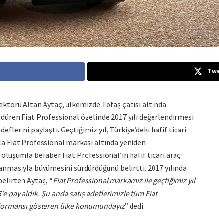
Twe
irektörü Altan Aytaç, ülkemizde Tofaş çatısı altında
ürdüren Fiat Professional özelinde 2017 yılı değerlendirmesi
eflerini paylaştı. Geçtiğimiz yıl, Türkiye’deki hafif ticari
la Fiat Professional markası altında yeniden
 oluşumla beraber Fiat Professional’ın hafif ticari araç
lanmasıyla büyümesini sürdürdüğünü belirtti. 2017 yılında
belirten Aytaç, “
Fiat Professional markamız ile geçtiğimiz yıl
’e pay aldık. Şu anda satış adetlerimizle tüm Fiat
erformansı gösteren ülke konumundayız
” dedi.