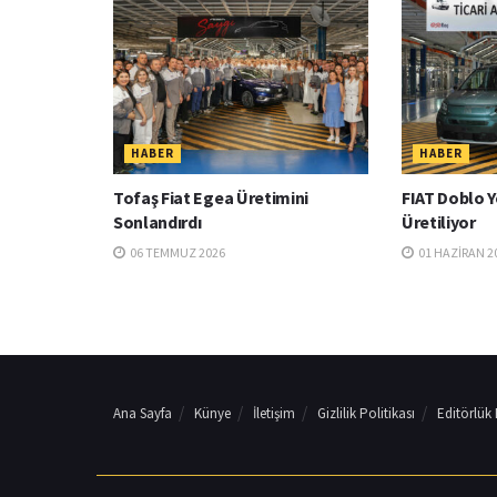
HABER
HABER
Tofaş Fiat Egea Üretimini
FIAT Doblo Y
Sonlandırdı
Üretiliyor
06 TEMMUZ 2026
01 HAZIRAN 2
Ana Sayfa
Künye
İletişim
Gizlilik Politikası
Editörlük