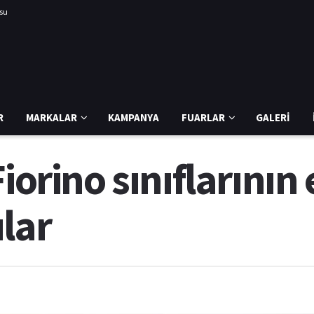
usu
R
MARKALAR
KAMPANYA
FUARLAR
GALERI
iorino sınıflarının
lar