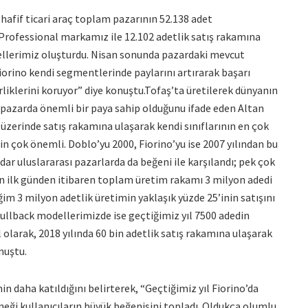
 hafif ticari araç toplam pazarının 52.138 adet
t Professional markamız ile 12.102 adetlik satış rakamına
dellerimiz oluşturdu. Nisan sonunda pazardaki mevcut
ino kendi segmentlerinde paylarını artırarak başarı
erliklerini koruyor” diye konuştu.Tofaş’ta üretilerek dünyanın
ç pazarda önemli bir paya sahip olduğunu ifade eden Altan
 üzerinde satış rakamına ulaşarak kendi sınıflarının en çok
in çok önemli. Doblo’yu 2000, Fiorino’yu ise 2007 yılından bu
dar uluslararası pazarlarda da beğeni ile karşılandı; pek çok
zin ilk günden itibaren toplam üretim rakamı 3 milyon adedi
ğim 3 milyon adetlik üretimin yaklaşık yüzde 25’inin satışını
Fullback modellerimizde ise geçtiğimiz yıl 7500 adedin
l olarak, 2018 yılında 60 bin adetlik satış rakamına ulaşarak
nuştu.
in daha katıldığını belirterek, “Geçtiğimiz yıl Fiorino’da
neği kullanıcıların büyük beğenisini topladı. Oldukça olumlu