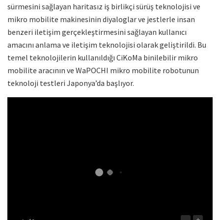
sürmesini sağlayan haritasız iş birlikçi sürüş teknolojisi ve
mikro mobilite makinesinin diyaloglar ve jestlerle insan
benzeri iletişim gerçekleştirmesini sağlayan kullanıcı
amacını anlama ve iletişim teknolojisi olarak geliştirildi. Bu
temel teknolojilerin kullanıldığı CiKoMa binilebilir mikro
mobilite aracının ve WaPOCHI mikro mobilite robotunun
teknoloji testleri Japonya’da başlıyor.
-
+