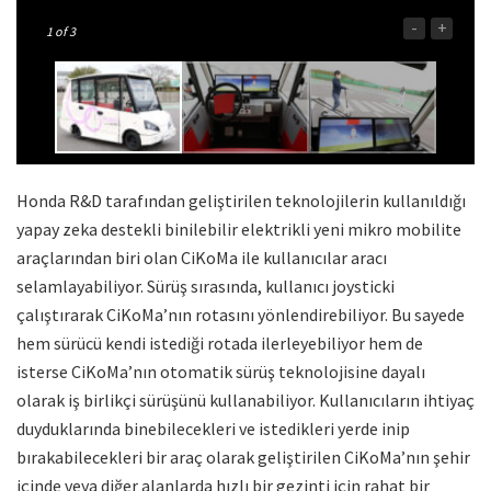
-
+
1
of 3
Honda R&D tarafından geliştirilen teknolojilerin kullanıldığı
yapay zeka destekli binilebilir elektrikli yeni mikro mobilite
araçlarından biri olan CiKoMa ile kullanıcılar aracı
selamlayabiliyor. Sürüş sırasında, kullanıcı joysticki
çalıştırarak CiKoMa’nın rotasını yönlendirebiliyor. Bu sayede
hem sürücü kendi istediği rotada ilerleyebiliyor hem de
isterse CiKoMa’nın otomatik sürüş teknolojisine dayalı
olarak iş birlikçi sürüşünü kullanabiliyor. Kullanıcıların ihtiyaç
duyduklarında binebilecekleri ve istedikleri yerde inip
bırakabilecekleri bir araç olarak geliştirilen CiKoMa’nın şehir
içinde veya diğer alanlarda hızlı bir gezinti için rahat bir