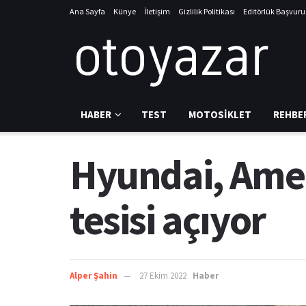
Ana Sayfa
Künye
İletişim
Gizlilik Politikası
Editörlük Başvur
HABER
TEST
MOTOSIKLET
REHBE
Hyundai, Amer
tesisi açıyor
Alper Şahin
27 Ekim 2022
Haber