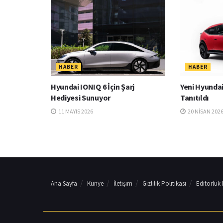
HABER
HABER
Hyundai IONIQ 6 İçin Şarj
Yeni Hyundai
Hediyesi Sunuyor
Tanıtıldı
11 MAYIS 2026
20 NISAN 202
Ana Sayfa
Künye
İletişim
Gizlilik Politikası
Editörlük