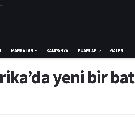
usu
R
MARKALAR
KAMPANYA
FUARLAR
GALERI
ika’da yeni bir ba