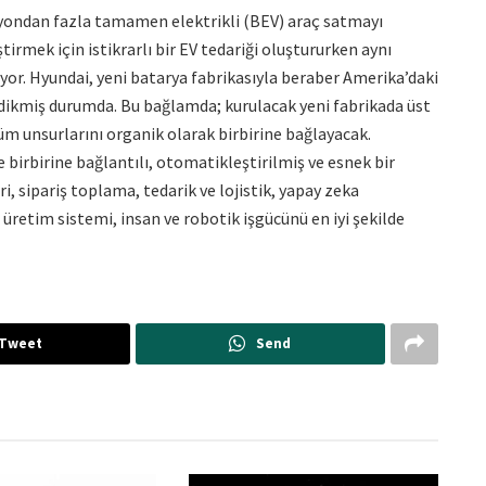
ilyondan fazla tamamen elektrikli (BEV) araç satmayı
irmek için istikrarlı bir EV tedariği oluştururken aynı
yor. Hyundai, yeni batarya fabrikasıyla beraber Amerika’daki
e dikmiş durumda. Bu bağlamda; kurulacak yeni fabrikada üst
üm unsurlarını organik olarak birbirine bağlayacak.
 birbirine bağlantılı, otomatikleştirilmiş ve esnek bir
, sipariş toplama, tedarik ve lojistik, yapay zeka
i üretim sistemi, insan ve robotik işgücünü en iyi şekilde
Tweet
Send