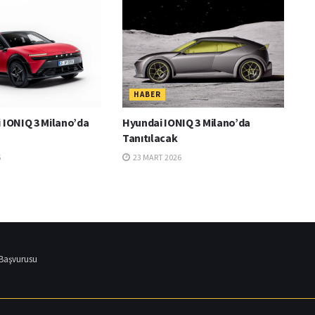
HABER
 IONIQ 3 Milano’da
Hyundai IONIQ 3 Milano’da
Tanıtılacak
6
23 MART 2026
 Başvurusu