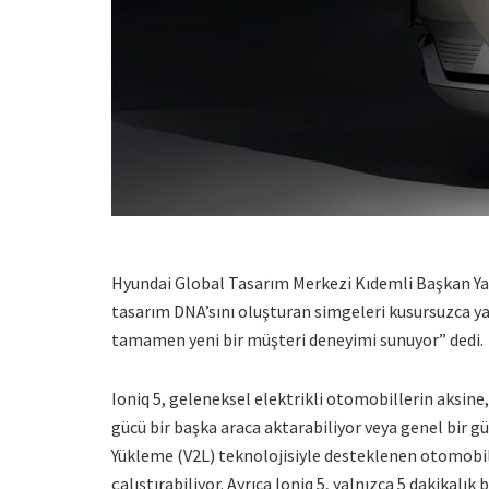
Hyundai Global Tasarım Merkezi Kıdemli Başkan Yar
tasarım DNA’sını oluşturan simgeleri kusursuzca ya
tamamen yeni bir müşteri deneyimi sunuyor” dedi.
Ioniq 5, geleneksel elektrikli otomobillerin aksine,
gücü bir başka araca aktarabiliyor veya genel bir gü
Yükleme (V2L) teknolojisiyle desteklenen otomobil, ç
çalıştırabiliyor. Ayrıca Ioniq 5, yalnızca 5 dakikalık