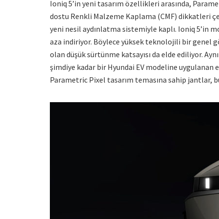
Ioniq 5’in yeni tasarım özellikleri arasında, Paramet
dostu Renkli Malzeme Kaplama (CMF) dikkatleri çekiy
yeni nesil aydınlatma sistemiyle kaplı. Ioniq 5’in 
aza indiriyor. Böylece yüksek teknolojili bir genel
olan düşük sürtünme katsayısı da elde ediliyor. Ayn
şimdiye kadar bir Hyundai EV modeline uygulanan en 
Parametric Pixel tasarım temasına sahip jantlar, bu 