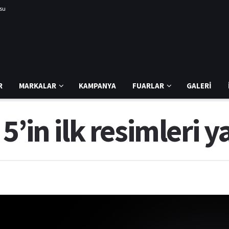
usu
R
MARKALAR
KAMPANYA
FUARLAR
GALERI
5’in ilk resimleri y