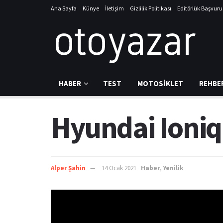
Ana Sayfa
Künye
İletişim
Gizlilik Politikası
Editörlük Başvur
HABER
TEST
MOTOSIKLET
REHBE
Hyundai Ioniq 
Alper Şahin
14 Ocak 2021
Haber
,
Yenilik