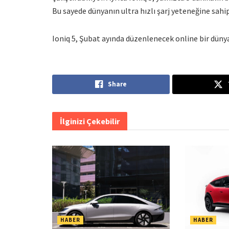
Bu sayede dünyanın ultra hızlı şarj yeteneğine sahip
Ioniq 5, Şubat ayında düzenlenecek online bir düny
Share
İlginizi Çekebilir
HABER
HABER