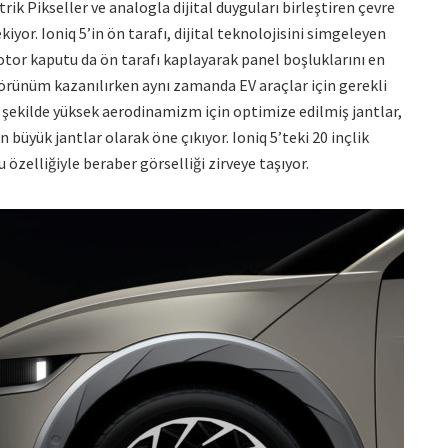
rik Pikseller ve analogla dijital duyguları birleştiren çevre
or. Ioniq 5’in ön tarafı, dijital teknolojisini simgeleyen
motor kaputu da ön tarafı kaplayarak panel boşluklarını en
 görünüm kazanılırken aynı zamanda EV araçlar için gerekli
ı şekilde yüksek aerodinamizm için optimize edilmiş jantlar,
büyük jantlar olarak öne çıkıyor. Ioniq 5’teki 20 inçlik
özelliğiyle beraber görselliği zirveye taşıyor.