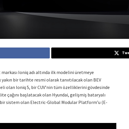
Twe
t markası Ioniq adı altında ilk modelini üretmeye
k yakın bir tarihte resmi olarak tanııtılacak olan BEV
deli olan Ioniq 5, bir CUV’nin tüm özelliklerini gövdesinde
ilite çağını başlatacak olan Hyundai, gelişmiş bataryalı
kçi bir sistem olan Electric-Global Modular Platform’u (E-