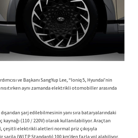
dımcısı ve Başkanı SangYup Lee, “Ioniq 5, Hyundai’nin
nısıtırken aynı zamanda elektrikli otomobiller arasında
 dışarıdan şarj edilebilmesinin yanı sıra bataryalarındaki
ç kaynağı (110 / 220V) olarak kullanılabiliyor. Araçtan
eşitli elektrikli aletleri normal priz çıkışıyla
 bir şarjla (WLTP Standardı) 100 km’den fazla yol alabiliyor.