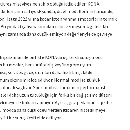
 titreşim seviyesine sahip olduğu iddia edilen KONA,
delleri anımsatıyor.Hyundai, dizel modellerinin haricinde,
üyor. Hatta 2022 yılına kadar içten yanmalı motorların termik
r. Bu yoldaki çalışmalarından ödün vermeyerek gelecekte
 aynı zamanda daha düşük emisyon değerleriyle de çevreye
alı şanzıman ile birlikte KONA’da üç farklı sürüş modu
n bu modlar, her türlü sürüş keyfine göre uyum
aş ve vites geçiş oranları daha hızlı bir şekilde
simum ekonomi elde ediliyor. Normal mod ise günlük
 olanak sağlıyor. Spor mod ise tamamen performanslı
sler daha uzun tutulduğu için farklı bir değiştirme düzeni
evirmeye de imkan tanınıyor. Ayrıca, gaz pedalının tepkileri
bu modda daha düşük devirlerden itibaren hissedilmeye
fli bir şürüş keyfi elde ediliyor.