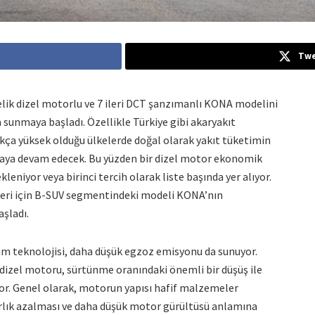
Twe
relik dizel motorlu ve 7 ileri DCT şanzımanlı KONA modelini
a sunmaya başladı. Özellikle Türkiye gibi akaryakıt
ukça yüksek olduğu ülkelerde doğal olarak yakıt tüketimin
lmaya devam edecek. Bu yüzden bir dizel motor ekonomik
eniyor veya birinci tercih olarak liste başında yer alıyor.
leri için B-SUV segmentindeki modeli KONA’nın
şladı.
am teknolojisi, daha düşük egzoz emisyonu da sunuyor.
 dizel motoru, sürtünme oranındaki önemli bir düşüş ile
or. Genel olarak, motorun yapısı hafif malzemeler
ırlık azalması ve daha düşük motor gürültüsü anlamına