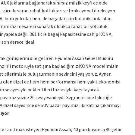
UX jaklarına bağlanarak sınırsız müzik keyfi de elde
, vücudu saran rahat koltukları ve fonksiyonel direksiyon
A, hem yolcular hem de bagajlar için bol miktarda alan
0 mm diz mesafesi sunarak oldukça rahat bir yolculuk
r yapıda değil. 361 litre bagaj kapasitesine sahip KONA,
 son derece ideal.
arak görüşlerini dile getiren Hyundai Assan Genel Müdürü
enzinli motoruyla satışına başladığımız KONA modelimizin
eticilerimizle buluşturmanın sevincini yaşıyoruz. Aynen
ru olan dizel de hem hem performansı hem yakıt ekonomisi
seviyesiyle beklentileri fazlasıyla karşılayacak.
V payımız yüzde 20 seviyesindeydi. Segmentinde liderliğe
izel sayesinde de SUV pazar payımızı iki katına çıkarmayı
lıyor
le tanıtmak isteyen Hyundai Assan, 40 gün boyunca 40 şehir