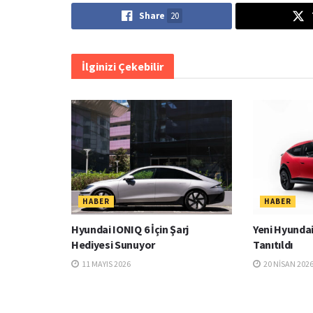
Share
20
İlginizi Çekebilir
HABER
HABER
Hyundai IONIQ 6 İçin Şarj
Yeni Hyundai
Hediyesi Sunuyor
Tanıtıldı
11 MAYIS 2026
20 NISAN 202