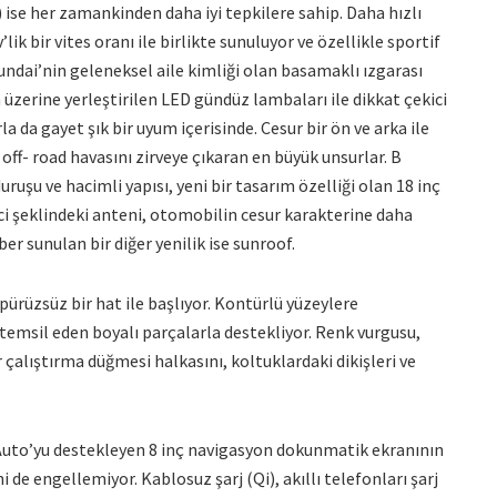
 ise her zamankinden daha iyi tepkilere sahip. Daha hızlı
k bir vites oranı ile birlikte sunuluyor ve özellikle sportif
ndai’nin geleneksel aile kimliği olan basamaklı ızgarası
n üzerine yerleştirilen LED gündüz lambaları ile dikkat çekici
a da gayet şık bir uyum içerisinde. Cesur bir ön ve arka ile
 off- road havasını zirveye çıkaran en büyük unsurlar. B
u ve hacimli yapısı, yeni bir tasarım özelliği olan 18 inç
ci şeklindeki anteni, otomobilin cesur karakterine daha
r sunulan bir diğer yenilik ise sunroof.
ürüzsüz bir hat ile başlıyor. Kontürlü yüzeylere
 temsil eden boyalı parçalarla destekliyor. Renk vurgusu,
çalıştırma düğmesi halkasını, koltuklardaki dikişleri ve
Auto’yu destekleyen 8 inç navigasyon dokunmatik ekranının
e engellemiyor. Kablosuz şarj (Qi), akıllı telefonları şarj