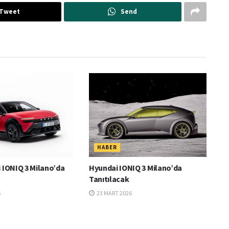
Tweet
Send
HABER
 IONIQ 3 Milano’da
Hyundai IONIQ 3 Milano’da
Tanıtılacak
6
23 MART 2026