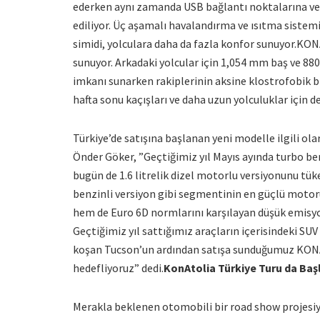
ederken aynı zamanda USB bağlantı noktalarına ve A
ediliyor. Üç aşamalı havalandırma ve ısıtma sistemi
simidi, yolculara daha da fazla konfor sunuyor.KON
sunuyor. Arkadaki yolcular için 1,054 mm baş ve 88
imkanı sunarken rakiplerinin aksine klostrofobik bi
hafta sonu kaçışları ve daha uzun yolculuklar için de
Türkiye’de satışına başlanan yeni modelle ilgili ol
Önder Göker, ”Geçtiğimiz yıl Mayıs ayında turbo b
bugün de 1.6 litrelik dizel motorlu versiyonunu tük
benzinli versiyon gibi segmentinin en güçlü moto
hem de Euro 6D normlarını karşılayan düşük emisyon 
Geçtiğimiz yıl sattığımız araçların içerisindeki SU
koşan Tucson’un ardından satışa sunduğumuz KONA d
hedefliyoruz” dedi.
KonAtolia Türkiye Turu da Baş
Merakla beklenen otomobili bir road show projesiy