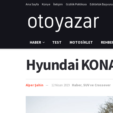
Ana Sayfa
Künye
İletişim
Gizlilik Politikası
Editörlük Başvur
HABER
TEST
MOTOSIKLET
REHBE
Hyundai KONA 1
Alper Şahin
12 Nisan 2019
Haber
,
SUV ve Crossover