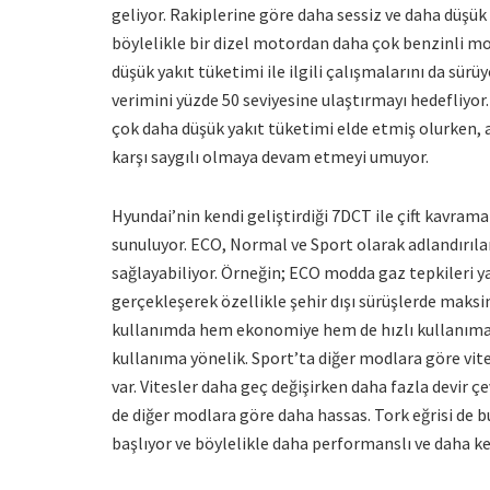
geliyor. Rakiplerine göre daha sessiz ve daha düşük
böylelikle bir dizel motordan daha çok benzinli mo
düşük yakıt tüketimi ile ilgili çalışmalarını da sür
verimini yüzde 50 seviyesine ulaştırmayı hedefliyo
çok daha düşük yakıt tüketimi elde etmiş olurken,
karşı saygılı olmaya devam etmeyi umuyor.
Hyundai’nin kendi geliştirdiği 7DCT ile çift kavram
sunuluyor. ECO, Normal ve Sport olarak adlandırıla
sağlayabiliyor. Örneğin; ECO modda gaz tepkileri yav
gerçekleşerek özellikle şehir dışı sürüşlerde mak
kullanımda hem ekonomiye hem de hızlı kullanıma
kullanıma yönelik. Sport’ta diğer modlara göre vite
var. Vitesler daha geç değişirken daha fazla devir ç
de diğer modlara göre daha hassas. Tork eğrisi de 
başlıyor ve böylelikle daha performanslı ve daha keyi