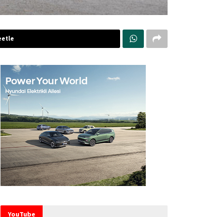
etle
YouTube