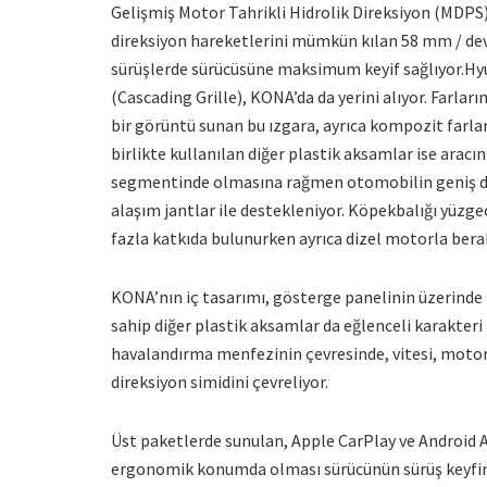
Gelişmiş Motor Tahrikli Hidrolik Direksiyon (MDPS)
direksiyon hareketlerini mümkün kılan 58 mm / dev’li
sürüşlerde sürücüsüne maksimum keyif sağlıyor.Hyu
(Cascading Grille), KONA’da da yerini alıyor. Farları
bir görüntü sunan bu ızgara, ayrıca kompozit farlarl
birlikte kullanılan diğer plastik aksamlar ise aracın
segmentinde olmasına rağmen otomobilin geniş duruş
alaşım jantlar ile destekleniyor. Köpekbalığı yüzge
fazla katkıda bulunurken ayrıca dizel motorla berabe
KONA’nın iç tasarımı, gösterge panelinin üzerinde p
sahip diğer plastik aksamlar da eğlenceli karakteri
havalandırma menfezinin çevresinde, vitesi, motor 
direksiyon simidini çevreliyor.
Üst paketlerde sunulan, Apple CarPlay ve Android 
ergonomik konumda olması sürücünün sürüş keyfini d