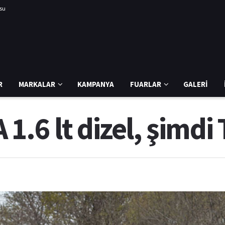
usu
R
MARKALAR
KAMPANYA
FUARLAR
GALERI
.6 lt dizel, şimdi 