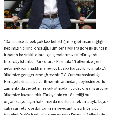
“Daha önce de pek çok kez belirttiğimiz gibi insan sağlığı
hepimizin birinci önceliği. Tüm senaryolara göre ilk günden
itibaren hazırlıklı olarak çalışmalarımızı sürdürüyorduk.
Intercity İstanbul Park olarak Formula 1‘i ülkemize geri
getirmek için maddi manevi çok çaba harcadık. Formula 1’i
ülkemize geri getirme görevinin T.C. Cumhurbaşkanlığı
Himayelerinde bize verilmesinin ardından, böylesine zorlu
zamanlarda devletimize yük olmadan bu dev organizasyonu
ülkemize kazandırdık. Türkiye’nin çok özlediği bu
organizasyon için halkımızı da mutlu etmek amacıyla büyük
çaba sarf ettik ve dünyanın en heyecanlı pisti Intercity
İstanbul Park’a özel, dünyanın en ucuz Formula 1biletlerini