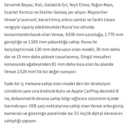
Seramik Beyaz, Kot, Galaktik Gri, Yeşil Elma, Yoğun Mavi,
Scarlet Kırmızı ve Steller Gümüş yer alıyor. Müşteriler
Venue’yi sunroof, karartılmış arkca camlar ve farklı tavan
rengiyle sipariş edebilecekler.Kona’nın altında
konumlandırılacak olan Venue, 4.036 mm uzunluğa, 1.770 mm
genişliğe ve 1.565 mm yüksekliğe sahip. Kona ile
karşılaştırırsak 130 mm daha uzun olan model, 30 mm daha
dar ve 15 mm daha yüksek tasarlanmış. Dingil mesafesi
konusunda ağabeyinden 81 mm daha kısa olan bu alanda
Venue 2.520 mm’lik bir değer sunuyor.
Sade bir iç mekana sahip olan model deri bir direksiyon
simidinin yanı sıra Android Auto ve Apple CarPlay destekli 8
inç dokunmatik ekrana sahip bilgi-eğlence sistemini içinde
barındırıyor. USB şarj noktalarına sahip olan Venue arka görüş
kamerası ve gösterge panelinde ise 3.5 inçlik dijital ekrana ev
sahipliği yapıyor.