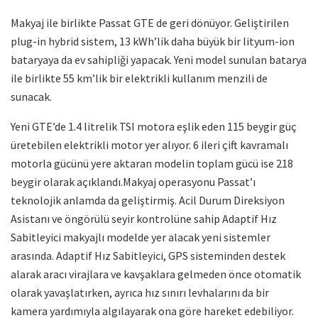
Makyaj ile birlikte Passat GTE de geri dönüyor. Geliştirilen
plug-in hybrid sistem, 13 kWh’lik daha büyük bir lityum-ion
bataryaya da ev sahipliği yapacak. Yeni model sunulan batarya
ile birlikte 55 km’lik bir elektrikli kullanım menzili de
sunacak.
Yeni GTE’de 1.4 litrelik TSI motora eşlik eden 115 beygir güç
üretebilen elektrikli motor yer alıyor. 6 ileri çift kavramalı
motorla gücünü yere aktaran modelin toplam gücü ise 218
beygir olarak açıklandı.Makyaj operasyonu Passat’ı
teknolojik anlamda da geliştirmiş. Acil Durum Direksiyon
Asistanı ve öngörülü seyir kontrolüne sahip Adaptif Hız
Sabitleyici makyajlı modelde yer alacak yeni sistemler
arasında. Adaptif Hız Sabitleyici, GPS sisteminden destek
alarak aracı virajlara ve kavşaklara gelmeden önce otomatik
olarak yavaşlatırken, ayrıca hız sınırı levhalarını da bir
kamera yardımıyla algılayarak ona göre hareket edebiliyor.