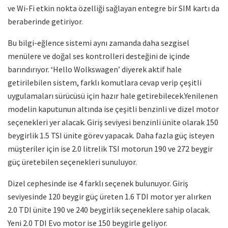
ve Wi-Fi etkin nokta özelliği sağlayan entegre bir SIM kartı da
beraberinde getiriyor.
Bu bilgi-eğlence sistemi aynı zamanda daha sezgisel
menülere ve doğal ses kontrolleri desteğini de içinde
barındırıyor. ‘Hello Wolkswagen’ diyerek aktif hale
getirilebilen sistem, farklı komutlara cevap verip çeşitli
uygulamaları sürücüsü için hazır hale getirebilecek.
Yenilenen
modelin kaputunun altında ise çeşitli benzinli ve dizel motor
seçenekleri yer alacak. Giriş seviyesi benzinli ünite olarak 150
beygirlik 1.5 TSI ünite görev yapacak. Daha fazla güç isteyen
müşteriler için ise 2.0 litrelik TSI motorun 190 ve 272 beygir
güç üretebilen seçenekleri sunuluyor.
Dizel cephesinde ise 4 farklı seçenek bulunuyor. Giriş
seviyesinde 120 beygir güç üreten 1.6 TDI motor yer alırken
2.0 TDI ünite 190 ve 240 beygirlik seçeneklere sahip olacak.
Yeni 2.0 TDI Evo motor ise 150 beygirle geliyor.