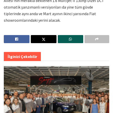
Ailesi’nin merakla beklenen 1.6 Multijet II 130hp Dizel DCT
otomatik şanzımanlı versiyonları da yine tüm gövde
tiplerinde aynı anda ve Mart ayının ikinci yarısında Fiat
showroomlarındaki yerini alacak.
İlginizi Çekebilir