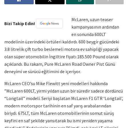
McLaren, uzun teaser
Bizi Takip Edin!
kampanyasının ardından
en sonunda 600LT
modelinin üzerindeki örtüleri kaldırdı. 600 beygir gücündeki
3.8 litrelik çift turbo beslemeli motora ev sahipliği yapacak
olan süper otomobilin İngiltire fiyatı 185.500 Pound olarak
açıklandı. Bu rakam, Pure McLaren Road Owner Pist Günü
deneyimi ve sürücü eğitimini de içeriyor.
McLaren CEO’su Mike Flewitt yeni modelleri hakkında
”McLaren 600LT, yirmi yıldan uzun bir süredir sadece dördüncü
“Longtail” modeli. Seriyi başlatan McLaren F1 GTR ‘Longtail’,
modern motorspor tarihinin en saf yarış arabalarından
biriydi. 675LT, tüm McLaren otomobillerinin somut sürüş
keyfini en saf şekilde yansıtarak bu ismi yeniden yaşama
döndürdü.” ifadelerinin yanı sıra ”Şimdi, çok özel LT ailesini