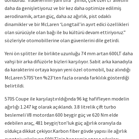
daha da genişletiyoruz ve bir kez daha optimize edilmiş
aerodinamik, artan güç, daha az ağırlık, pist odaklı
dinamikler ve bir McLaren ‘Longtail’in ayırt edici özellikleri
olan sürücüyle olan bağı ile bu kültürü devam ettiriyoruz.”
sözleriyle otomobillerine olan güvenlerini dile getirdi.
Yeni ön splitter ile birlikte uzunluğu 74 mm artan 600LT daha
vahşi bir arka difüzörle bizleri karşılıyor. Sabit arka kanadıyla
da karakterini ortaya koyan yeni özel otomobil, baz alındığı
McLaren 570S’ten %23’ten fazla oranda farklılık gösterdiği
belirtildi.
570S Coupe ile karşılaştırıldığında 96 kg hafifleyen modelin
ağırlığı 1.247 kg olarak açıklandı. 3.8 litrelik çift turbo
beslemeli V8 motordan 600 beygir güç ve 620 Nm elde
edebilen araç, 481 beygir/ton’luk güç ağırlık oranıyla da
oldukça dikkat çekiyor.Karbon fiber gövde yapısı ile ağırlık
avantajı yakalayan 600LT’nin benzersiz egzoz çıkışları