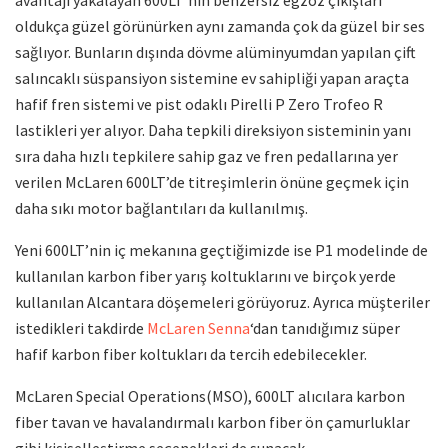
oldukça güzel görünürken aynı zamanda çok da güzel bir ses
sağlıyor. Bunların dışında dövme alüminyumdan yapılan çift
salıncaklı süspansiyon sistemine ev sahipliği yapan araçta
hafif fren sistemi ve pist odaklı Pirelli P Zero Trofeo R
lastikleri yer alıyor. Daha tepkili direksiyon sisteminin yanı
sıra daha hızlı tepkilere sahip gaz ve fren pedallarına yer
verilen McLaren 600LT’de titreşimlerin önüne geçmek için
daha sıkı motor bağlantıları da kullanılmış.
Yeni 600LT’nin iç mekanına geçtiğimizde ise P1 modelinde de
kullanılan karbon fiber yarış koltuklarını ve birçok yerde
kullanılan Alcantara döşemeleri görüyoruz. Ayrıca müşteriler
istedikleri takdirde
McLaren Senna
‘dan tanıdığımız süper
hafif karbon fiber koltukları da tercih edebilecekler.
McLaren Special Operations(MSO), 600LT alıcılara karbon
fiber tavan ve havalandırmalı karbon fiber ön çamurluklar
gibi kişiselleştirme seçenekleri de sunacak.