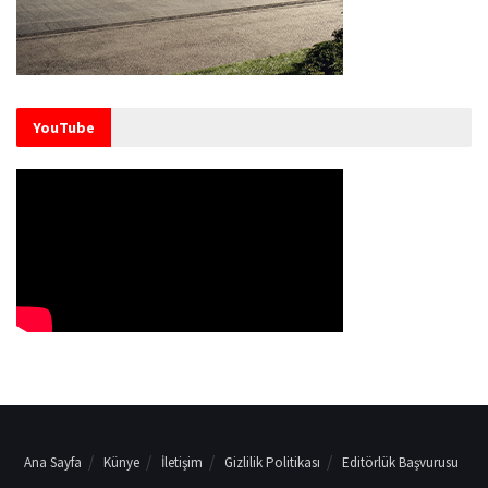
YouTube
Ana Sayfa
Künye
İletişim
Gizlilik Politikası
Editörlük Başvurusu
En güncel araba haberleri, otomobil testleri otoyazar.com'da!