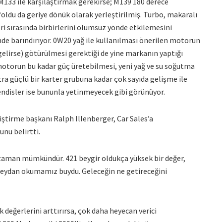
M133 ile karşılaştırmak gerekirse; M139 180 derece
ldu da geriye dönük olarak yerleştirilmiş. Turbo, makaralı
eri sırasında birbirlerini olumsuz yönde etkilemesini
de barındırıyor. 0W20 yağ ile kullanılması önerilen motorun
gelirse) götürülmesi gerektiği de yine markanın yaptığı
r motorun bu kadar güç üretebilmesi, yeni yağ ve su soğutma
a güçlü bir karter grubuna kadar çok sayıda gelişme ile
disler ise bununla yetinmeyecek gibi görünüyor.
ştirme başkanı Ralph Illenberger, Car Sales’a
nu belirtti.
r zaman mümkündür. 421 beygir oldukça yüksek bir değer,
 Meydan okumamız buydu. Geleceğin ne getireceğini
değerlerini arttırırsa, çok daha heyecan verici