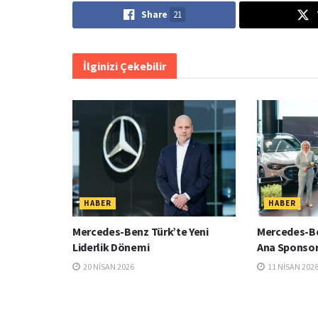
Share
21
İlginizi Çekebilir
HABER
HABER
Mercedes-Benz Türk’te Yeni
Mercedes-Be
Liderlik Dönemi
Ana Sponsor
20 NISAN 2026
11 NISAN 202