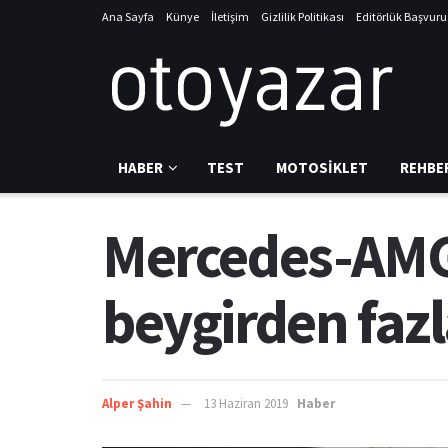
Ana Sayfa
Künye
İletişim
Gizlilik Politikası
Editörlük Başvur
HABER
TEST
MOTOSIKLET
REHBE
Mercedes-AMG’n
beygirden fazl
Alper Şahin
13 Haziran 2019
Haber