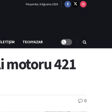
Perşembe, 6 Ağustos 2026
İLETIŞIM
TECHYAZAR
li motoru 421
0