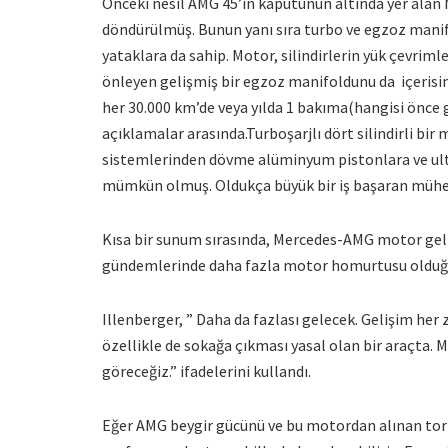
Önceki nesil AMG 45’in kaputunun altında yer alan 
döndürülmüş. Bunun yanı sıra turbo ve egzoz manifo
yataklara da sahip. Motor, silindirlerin yük çevriml
önleyen gelişmiş bir egzoz manifoldunu da içerisin
her 30.000 km’de veya yılda 1 bakıma(hangisi önce 
açıklamalar arasında.
Turboşarjlı dört silindirli bi
sistemlerinden dövme alüminyum pistonlara ve ultr
mümkün olmuş. Oldukça büyük bir iş başaran mühen
Kısa bir sunum sırasında, Mercedes-AMG motor geli
gündemlerinde daha fazla motor homurtusu olduğu
Illenberger, ” Daha da fazlası gelecek. Gelişim he
özellikle de sokağa çıkması yasal olan bir araçta.
göreceğiz.” ifadelerini kullandı.
Eğer AMG beygir gücünü ve bu motordan alınan tork 