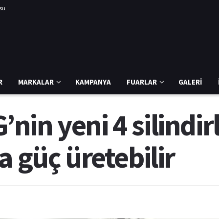
usu
R
MARKALAR
KAMPANYA
FUARLAR
GALERI
in yeni 4 silindir
a güç üretebilir