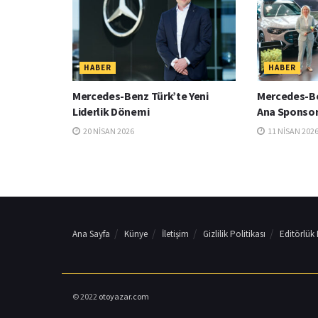
HABER
HABER
Mercedes-Benz Türk’te Yeni
Mercedes-Be
Liderlik Dönemi
Ana Sponsor
20 NISAN 2026
11 NISAN 202
Ana Sayfa
Künye
İletişim
Gizlilik Politikası
Editörlük
© 2022
otoyazar.com