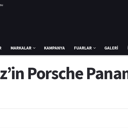
usu
R
MARKALAR
KAMPANYA
FUARLAR
GALERI
’in Porsche Panam