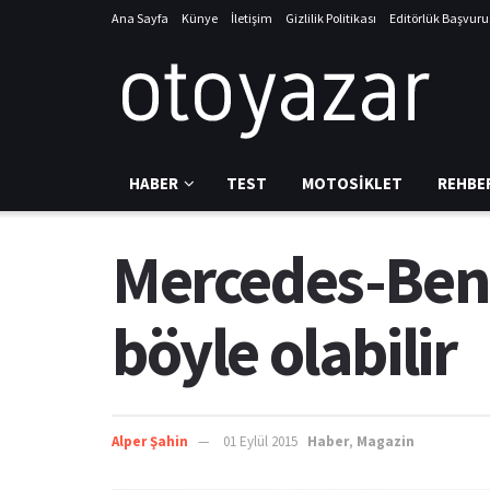
Ana Sayfa
Künye
İletişim
Gizlilik Politikası
Editörlük Başvur
HABER
TEST
MOTOSIKLET
REHBE
Mercedes-Benz
böyle olabilir
Alper Şahin
01 Eylül 2015
Haber
,
Magazin