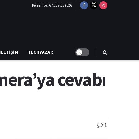
Perşembe, 6 Ağustos 2026
İLETIŞIM
TECHYAZAR
era’ya cevabı
1