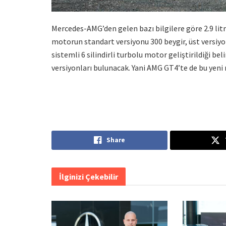
Mercedes-AMG’den gelen bazı bilgilere göre 2.9 litrel
motorun standart versiyonu 300 beygir, üst versiyon
sistemli 6 silindirli turbolu motor geliştirildiği be
versiyonları bulunacak. Yani AMG GT4’te de bu yeni 
Share
İlginizi Çekebilir