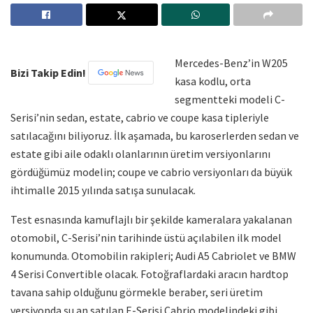
Mercedes-Benz’in W205
Bizi Takip Edin!
kasa kodlu, orta
segmentteki modeli C-
Serisi’nin sedan, estate, cabrio ve coupe kasa tipleriyle
satılacağını biliyoruz. İlk aşamada, bu karoserlerden sedan ve
estate gibi aile odaklı olanlarının üretim versiyonlarını
gördüğümüz modelin; coupe ve cabrio versiyonları da büyük
ihtimalle 2015 yılında satışa sunulacak.
Test esnasında kamuflajlı bir şekilde kameralara yakalanan
otomobil, C-Serisi’nin tarihinde üstü açılabilen ilk model
konumunda. Otomobilin rakipleri; Audi A5 Cabriolet ve BMW
4 Serisi Convertible olacak. Fotoğraflardaki aracın hardtop
tavana sahip olduğunu görmekle beraber, seri üretim
versiyonda şu an satılan E-Serisi Cabrio modelindeki gibi