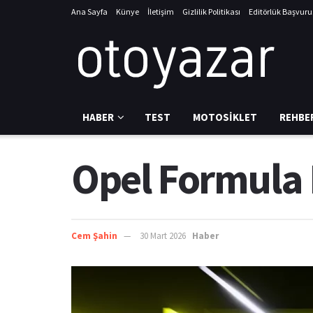
Ana Sayfa
Künye
İletişim
Gizlilik Politikası
Editörlük Başvur
HABER
TEST
MOTOSIKLET
REHBE
Opel Formula 
Cem Şahin
30 Mart 2026
Haber