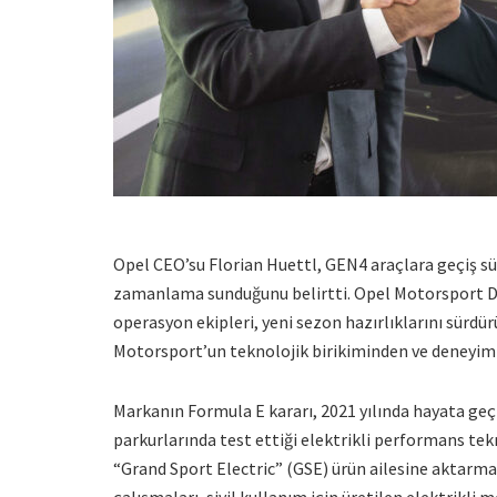
Opel CEO’su Florian Huettl, GEN4 araçlara geçiş sü
zamanlama sunduğunu belirtti. Opel Motorsport D
operasyon ekipleri, yeni sezon hazırlıklarını sürdü
Motorsport’un teknolojik birikiminden ve deneyim
Markanın Formula E kararı, 2021 yılında hayata geçir
parkurlarında test ettiği elektrikli performans tekn
“Grand Sport Electric” (GSE) ürün ailesine aktarma
çalışmaları, sivil kullanım için üretilen elektrikli 