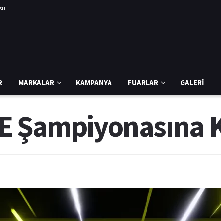
usu
R
MARKALAR
KAMPANYA
FUARLAR
GALERI
E Şampiyonasına K