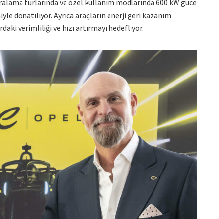
sıralama turlarında ve özel kullanım modlarında 600 kW güce
iyle donatılıyor. Ayrıca araçların enerji geri kazanım
daki verimliliği ve hızı artırmayı hedefliyor.