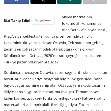
Skoda markasının
Bizi Takip Edin!
lokomotifi konumunda
olan Octavia’nın yeni nesli,
Prag’da gerçekleştirilen dünya prömiyerinde tanıtıldı.
Üretiminin 60. yılını kutlayan Octavia, Çek markanın gelmiş
geçmiş en çok satan modeli olarak olarak öne çıkıyor.
Dördüncü nesil Octavia, 2020’nin son çeyreğinden itibaren
Türkiye pazarındaki yerini alacak.
Dördüncü jenerasyon Octavia, zaten segmentinde iddialı olan
boyutlarını daha ileriye taşıyarak büyüdü ve genişledi. Daha
büyük bagaj hacmine sahip olan Octavia, yeni Skoda tasarım
diliyle daha duygusal bir tasarıma kavuştu. Tamamen yeni
kabin konsepti, yüksek fonksiyonelliği, yüksek kaliteye sahip
materyalleri ve birçok akıllı özelliği içeriyor. Zaten kendisini
kanıtlamış olan Octavia’nın daha geniş, daha pratik ve daha