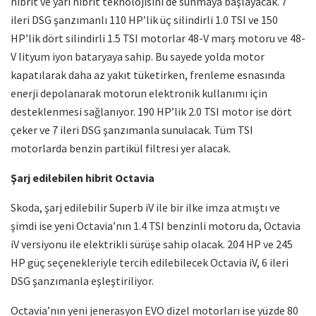
hibrit ve yarı hibrit teknolojisini de sunmaya başlayacak. 7
ileri DSG şanzımanlı 110 HP’lik üç silindirli 1.0 TSI ve 150
HP’lik dört silindirli 1.5 TSI motorlar 48-V marş motoru ve 48-
V lityum iyon bataryaya sahip. Bu sayede yolda motor
kapatılarak daha az yakıt tüketirken, frenleme esnasında
enerji depolanarak motorun elektronik kullanımı için
desteklenmesi sağlanıyor. 190 HP’lik 2.0 TSI motor ise dört
çeker ve 7 ileri DSG şanzımanla sunulacak. Tüm TSI
motorlarda benzin partikül filtresi yer alacak.
Şarj edilebilen hibrit Octavia
Skoda, şarj edilebilir Superb iV ile bir ilke imza atmıştı ve
şimdi ise yeni Octavia’nın 1.4 TSI benzinli motoru da, Octavia
iV versiyonu ile elektrikli sürüşe sahip olacak. 204 HP ve 245
HP güç seçenekleriyle tercih edilebilecek Octavia iV, 6 ileri
DSG şanzımanla eşleştiriliyor.
Octavia’nın yeni jenerasyon EVO dizel motorları ise yüzde 80