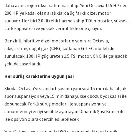
daha az nitrojen oksit salımına sahip. Yeni Octavia 115 HP’den
200 HP’ye kadar olan aralıklarda üç farklı dizel motor
sunuyor. Her biri 2.0 litrelik hacme sahip TDI motorlar, yüksek
tork kapasitesi ve yüksek verimlilikle öne çıkıyor.
Benzinli, hibrit ve dizel motorların yanı sıra Octavia,
sıkıştırılmış doğal gaz (CNG) kullanan G-TEC modeli de
sunulacak. 130 HP güç üreten 1.5 TSI motor, CNG ile çalışacak
şekilde tasarlandı.
Her sürüş karakterine uygun şasi
Skoda, Octavia’yı standart şasinin yanı sıra 15 mm daha alçak
spor süspansiyon veya 15 mm daha yüksek bozuk yol şasisi ile
de sunacak. Farklı sürüş modları ile süspansiyonu ve
sönümlemeyi en iyi şekilde ayarlayan Dinamik Şasi Kontrolü
ise opsiyon olarak tercih edilebilecek.
Yeni Octavia aynı zamanda DSG şanzımandaki elektronik