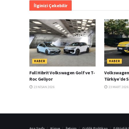
İlginizi Çekebilir
HABER
HABER
Full Hibrit Volkswagen Golf ve T-
Volkswagen 
Roc Geliyor
Türkiye’de S
23 NISAN 2026
23 MART 2026
Ana Sayfa
Künye
İletişim
Gizlilik Politikası
Editörlük