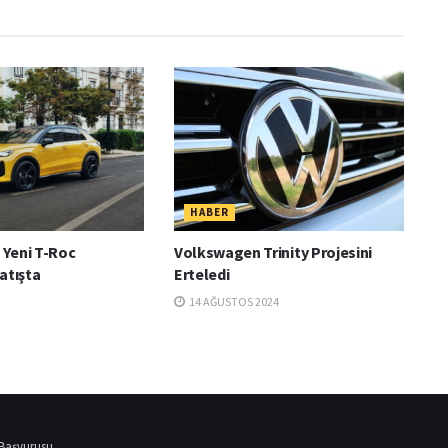
HABER
Yeni T-Roc
Volkswagen Trinity Projesini
atışta
Erteledi
14 AĞUSTOS 2024
 Başvurusu