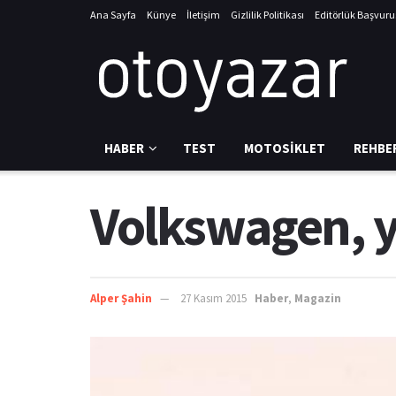
Ana Sayfa
Künye
İletişim
Gizlilik Politikası
Editörlük Başvur
HABER
TEST
MOTOSIKLET
REHBE
Volkswagen, ye
Alper Şahin
27 Kasım 2015
Haber
,
Magazin