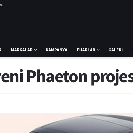
usu
R
MARKALAR
KAMPANYA
FUARLAR
GALERI
ni Phaeton projesi