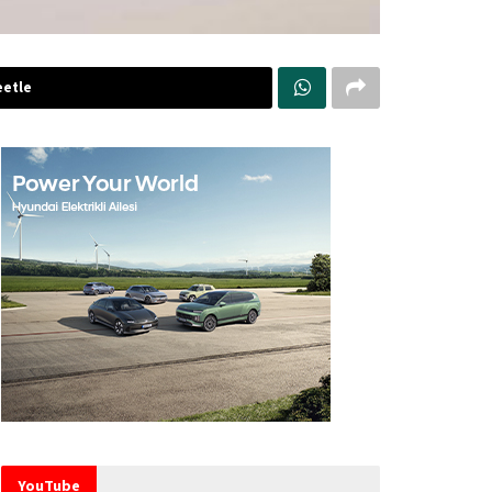
etle
YouTube