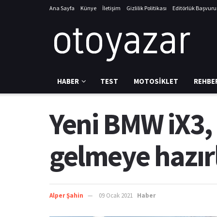
Ana Sayfa
Künye
İletişim
Gizlilik Politikası
Editörlük Başvur
HABER
TEST
MOTOSIKLET
REHBE
Yeni BMW iX3,
gelmeye hazır
Alper Şahin
09 Ocak 2021
Haber