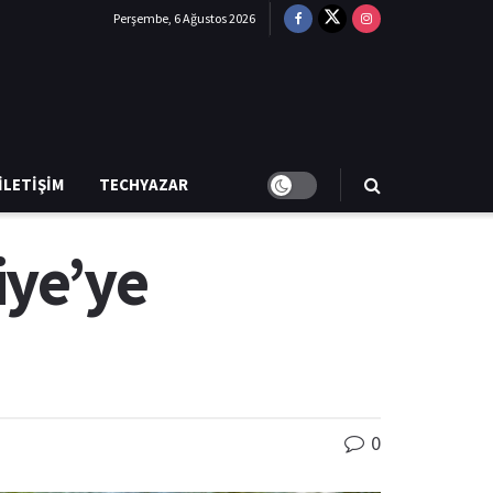
Perşembe, 6 Ağustos 2026
İLETIŞIM
TECHYAZAR
iye’ye
0