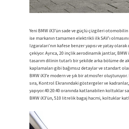
Yeni BMW iX3’ün sade ve güçlü çizgileri otomobil
ise markanın tamamen elektrikli ilk SAV’ı olmasının
Izgaraları’nın kafese benzer yapısı ve yatay olarak
çekiyor. Ayrıca, 20 inçlik aerodinamik jantlar, BMW 
tasarım dilinin tutarlı bir şekilde arka bölüme de 
kaplamaları gibi bağımsız detaylar ve standart ola
BMW iX3’e modern ve şık bir atmosfer oluşturuyor
sıra, Kontrol Ekranındaki göstergeler ve kadranla
yapıyor.40:20:40 oranında katlanabilen koltuklar sa
BMW iX3’ün, 510 litrelik bagaj hacmi, koltuklar katl