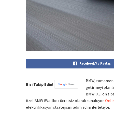
Facebook'ta Paylaş
BMW, tamamen el
Bizi Takip Edin!
getirmeyi planlı
BMW iX3, ön sipa
özel BMW iWallbox ücretsiz olarak sunuluyor.
Onli
elektrifikasyon stratejisini adım adım ilerletiyor.