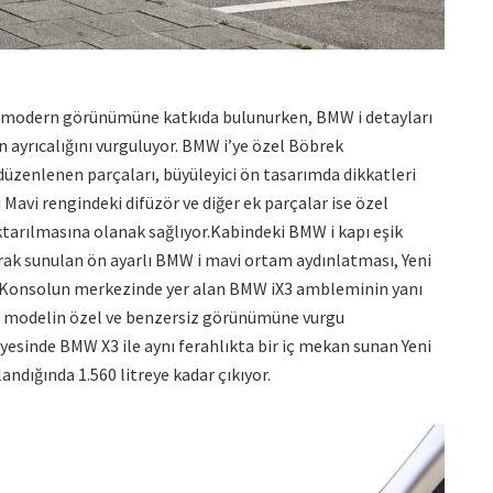
in modern görünümüne katkıda bulunurken, BMW i detayları
 ayrıcalığını vurguluyor. BMW i’ye özel Böbrek
 düzenlenen parçaları, büyüleyici ön tasarımda dikkatleri
i Mavi rengindeki difüzör ve diğer ek parçalar ise özel
aktarılmasına olanak sağlıyor.Kabindeki BMW i kapı eşik
rak sunulan ön ayarlı BMW i mavi ortam aydınlatması, Yeni
. Konsolun merkezinde yer alan BMW iX3 ambleminin yanı
r, modelin özel ve benzersiz görünümüne vurgu
yesinde BMW X3 ile aynı ferahlıkta bir iç mekan sunan Yeni
andığında 1.560 litreye kadar çıkıyor.